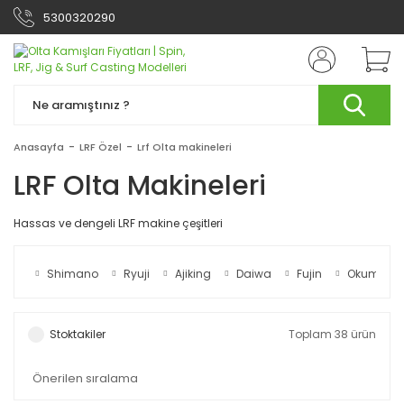
5300320290
Anasayfa
LRF Özel
Lrf Olta makineleri
LRF Olta Makineleri
Hassas ve dengeli LRF makine çeşitleri
Shimano
Ryuji
Ajiking
Daiwa
Fujin
Okuma
Stoktakiler
Toplam 38 ürün