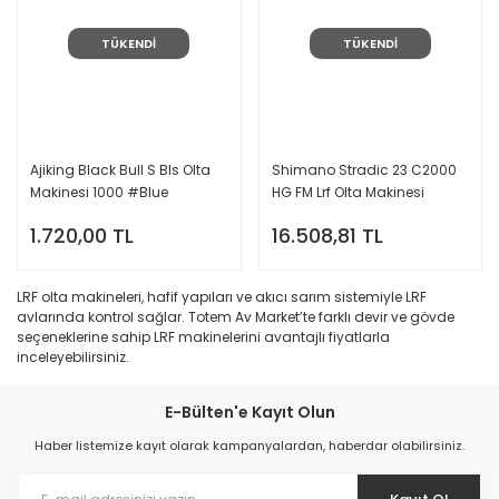
TÜKENDİ
TÜKENDİ
Ajiking Black Bull S Bls Olta
Shimano Stradic 23 C2000
Makinesi 1000 #Blue
HG FM Lrf Olta Makinesi
1.720,00 TL
16.508,81 TL
LRF olta makineleri, hafif yapıları ve akıcı sarım sistemiyle LRF
avlarında kontrol sağlar. Totem Av Market’te farklı devir ve gövde
seçeneklerine sahip LRF makinelerini avantajlı fiyatlarla
inceleyebilirsiniz.
E-Bülten'e Kayıt Olun
Haber listemize kayıt olarak kampanyalardan, haberdar olabilirsiniz.