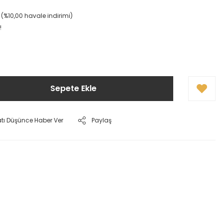
L (%10,00 havale indirimi)
!
Sepete Ekle
atı Düşünce Haber Ver
Paylaş