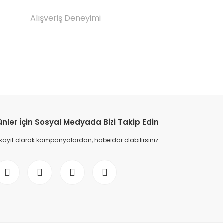
Alışveriş Deneyimi
etebilirsiniz.
ünler İçin Sosyal Medyada Bizi Takip Edin
 kayıt olarak kampanyalardan, haberdar olabilirsiniz.