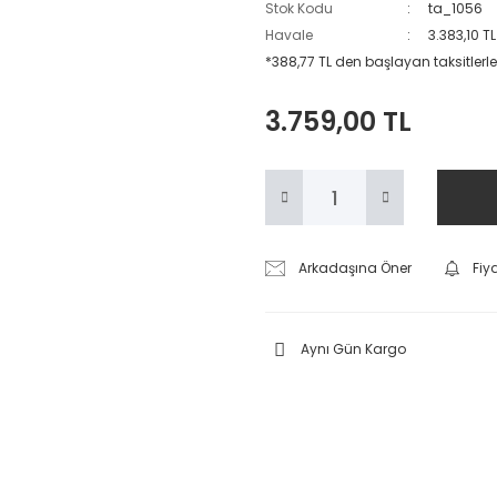
Stok Kodu
ta_1056
Havale
3.383,10 T
*388,77 TL den başlayan taksitlerle
3.759,00 TL
Arkadaşına Öner
Fiy
Aynı Gün Kargo