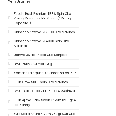
Yeni Ürünler
Fubelo Husk Premium LRF & Spin Olta
Kamışı Koruma Kılıfı 125 cm (2 Kamış
Kapasiteli)
Shimano Nexave FJ 2500 Olta Makinesi
Shimano Nexave FJ 4000 Spin Olta
Makinesi
Janwel 3X Pro Tripod Olta Sehpası
Ryuji Zuby 3 Gr Micro Jig
Yamashıta Squish Kalamar Zokası 7-2
Fujin Crow 5000 spin Olta Makinesi
RYUJI AJIGO 500 7+1 LRF OLTA MAKİNASI
Fujin Ajime Black Swan 175cm 02-3gr Aji
LRF Kamışı
Yuki Saiko Anura 4.20m 250gr Surf Olta