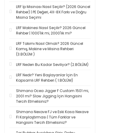
LRF İp Misinası Nasıl Seçilir? (2026 Güncel
Rehber) | PE Değeri, 4X-8X Farkı ve Doğru
Misina Seçimi
LRF Makinesi Nasıl Seçilir? 2026 Güncel
Rehber | 1000'lik mi, 2000'lik mi?
LRF Takımı Nasıl Olmalı? 2026 Güncel
Kamış, Makine ve Misina Rehberi
(3.BÖLÜM )
LRF Neden Bu Kadar Seviliyor? (2.BÖLÜM)
LRF Nedir? Yeni Başlayanlar İçin En
Kapsamlı LRF Rehberi ( 1.BÖLÜM)
Shimano Ocea Jigger F Custom 1501 mi,
2001 mi? Slow Jigging İçin Hangisini
Tercih Etmelisiniz?
Shimano Nexave FJ ve Eski Kasa Nexave
FI Karşılaştırması | Tüm Farklar ve
Hangisini Tercih Etmelisiniz?
Tai Rubber Avcılığına Giriş: Doğru