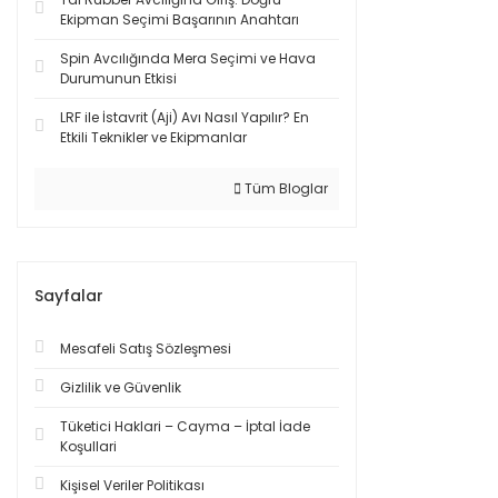
Ekipman Seçimi Başarının Anahtarı
Spin Avcılığında Mera Seçimi ve Hava
Durumunun Etkisi
LRF ile İstavrit (Aji) Avı Nasıl Yapılır? En
Etkili Teknikler ve Ekipmanlar
Tüm Bloglar
Sayfalar
Mesafeli Satış Sözleşmesi
Gizlilik ve Güvenlik
Tüketici Haklari – Cayma – İptal İade
Koşullari
Kişisel Veriler Politikası