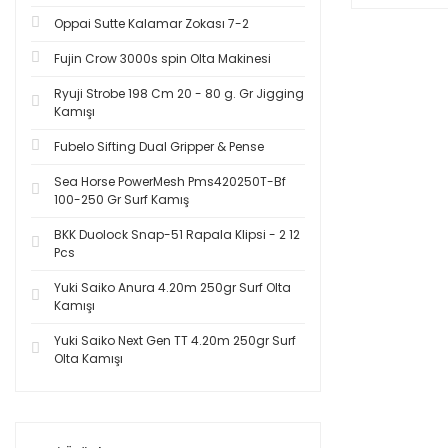
Oppai Sutte Kalamar Zokası 7-2
Fujin Crow 3000s spin Olta Makinesi
Ryuji Strobe 198 Cm 20 - 80 g. Gr Jigging
Kamışı
Fubelo Sifting Dual Gripper & Pense
Sea Horse PowerMesh Pms420250T-Bf
100-250 Gr Surf Kamış
BKK Duolock Snap-51 Rapala Klipsi - 2 12
Pcs
Yuki Saiko Anura 4.20m 250gr Surf Olta
Kamışı
Yuki Saiko Next Gen TT 4.20m 250gr Surf
Olta Kamışı