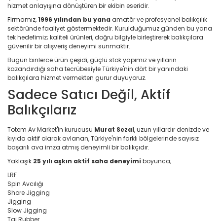
hizmet anlayışına dönüştüren bir ekibin eseridir.
Firmamız,
1996 yılından bu yana
amatör ve profesyonel balıkçılık
sektöründe faaliyet göstermektedir. Kurulduğumuz günden bu yana
tek hedefimiz; kaliteli ürünleri, doğru bilgiyle birleştirerek balıkçılara
güvenilir bir alışveriş deneyimi sunmaktır.
Bugün binlerce ürün çeşidi, güçlü stok yapımız ve yılların
kazandırdığı saha tecrübesiyle Türkiye'nin dört bir yanındaki
balıkçılara hizmet vermekten gurur duyuyoruz.
Sadece Satıcı Değil, Aktif
Balıkçılarız
Totem Av Market'in kurucusu
Murat Sezal
, uzun yıllardır denizde ve
kıyıda aktif olarak avlanan, Türkiye'nin farklı bölgelerinde sayısız
başarılı ava imza atmış deneyimli bir balıkçıdır.
Yaklaşık
25 yılı aşkın aktif saha deneyimi
boyunca;
LRF
Spin Avcılığı
Shore Jigging
Jigging
Slow Jigging
Tai Rubber