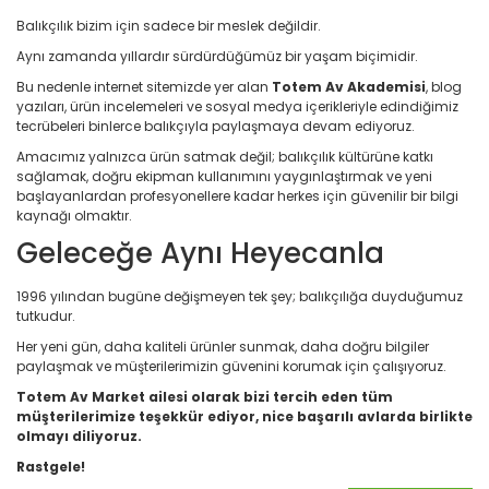
Balıkçılık bizim için sadece bir meslek değildir.
Aynı zamanda yıllardır sürdürdüğümüz bir yaşam biçimidir.
Bu nedenle internet sitemizde yer alan
Totem Av Akademisi
, blog
yazıları, ürün incelemeleri ve sosyal medya içerikleriyle edindiğimiz
tecrübeleri binlerce balıkçıyla paylaşmaya devam ediyoruz.
Amacımız yalnızca ürün satmak değil; balıkçılık kültürüne katkı
sağlamak, doğru ekipman kullanımını yaygınlaştırmak ve yeni
başlayanlardan profesyonellere kadar herkes için güvenilir bir bilgi
kaynağı olmaktır.
Geleceğe Aynı Heyecanla
1996 yılından bugüne değişmeyen tek şey; balıkçılığa duyduğumuz
tutkudur.
Her yeni gün, daha kaliteli ürünler sunmak, daha doğru bilgiler
paylaşmak ve müşterilerimizin güvenini korumak için çalışıyoruz.
Totem Av Market ailesi olarak bizi tercih eden tüm
müşterilerimize teşekkür ediyor, nice başarılı avlarda birlikte
olmayı diliyoruz.
Rastgele!