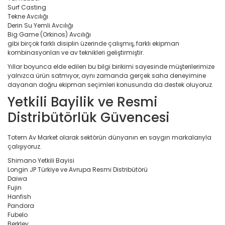
Surf Casting
Tekne Avcılığı
Derin Su Yemli Avcılığı
Big Game (Orkinos) Avcılığı
gibi birçok farklı disiplin üzerinde çalışmış, farklı ekipman
kombinasyonları ve av teknikleri geliştirmiştir.
Yıllar boyunca elde edilen bu bilgi birikimi sayesinde müşterilerimize
yalnızca ürün satmıyor, aynı zamanda gerçek saha deneyimine
dayanan doğru ekipman seçimleri konusunda da destek oluyoruz.
Yetkili Bayilik ve Resmi
Distribütörlük Güvencesi
Totem Av Market olarak sektörün dünyanın en saygın markalarıyla
çalışıyoruz.
Shimano Yetkili Bayisi
Longin JP Türkiye ve Avrupa Resmi Distribütörü
Daiwa
Fujin
Hanfish
Pandora
Fubelo
Berkley