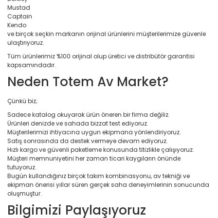
Mustad
Captain
Kendo
ve birçok seçkin markanın orijinal ürünlerini müşterilerimize güvenle
ulaştırıyoruz.
Tüm ürünlerimiz %100 orijinal olup üretici ve distribütör garantisi
kapsamındadır.
Neden Totem Av Market?
Çünkü biz;
Sadece katalog okuyarak ürün öneren bir firma değiliz.
Ürünleri denizde ve sahada bizzat test ediyoruz.
Müşterilerimizi ihtiyacına uygun ekipmana yönlendiriyoruz.
Satış sonrasında da destek vermeye devam ediyoruz.
Hızlı kargo ve güvenli paketleme konusunda titizlikle çalışıyoruz.
Müşteri memnuniyetini her zaman ticari kaygıların önünde
tutuyoruz.
Bugün kullandığınız birçok takım kombinasyonu, av tekniği ve
ekipman önerisi yıllar süren gerçek saha deneyimlerinin sonucunda
oluşmuştur.
Bilgimizi Paylaşıyoruz