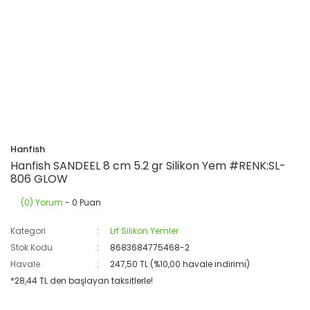
Hanfish
Hanfish SANDEEL 8 cm 5.2 gr Silikon Yem #RENK:SL-
806 GLOW
(0) Yorum
- 0 Puan
Kategori
Lrf Silikon Yemler
Stok Kodu
8683684775468-2
Havale
247,50 TL (%10,00 havale indirimi)
*28,44 TL den başlayan taksitlerle!