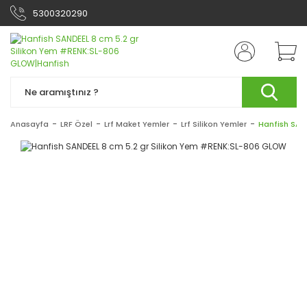
5300320290
Anasayfa
LRF Özel
Lrf Maket Yemler
Lrf Silikon Yemler
Hanfish SAN