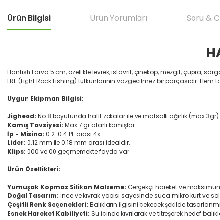
Ürün Bilgisi
Ürün Yorumları
Soru & 
H
Hanfish Larva 5 cm, özellikle levrek, istavrit, çinekop, mezgit, çupra, sarg
LRF (Light Rock Fishing) tutkunlarının vazgeçilmez bir parçasıdır. Hem 
Uygun Ekipman Bilgisi:
Jighead:
No:8 boyutunda hafif zokalar ile ve mafsallı ağırlık (max 3gr) v
Kamış Tavsiyesi:
Max 7 gr atarlı kamışlar.
İp - Misina:
0.2-0.4 PE arası 4x
Lider:
0.12 mm ile 0.18 mm arası idealdir.
Klips:
000 ve 00 geçmemekte fayda var.
Ürün Özellikleri:
Yumuşak Kopmaz Silikon Malzeme:
Gerçekçi hareket ve maksimum 
Doğal Tasarım:
İnce ve kıvrak yapısı sayesinde suda mikro kurt ve so
Çeşitli Renk Seçenekleri:
Balıkların ilgisini çekecek şekilde tasarlanmı
Esnek Hareket Kabiliyeti:
Su içinde kıvrılarak ve titreşerek hedef balıkl