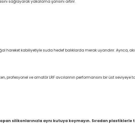
ını sağlayarak yakalama şansını artırır.
oğal hareket kabiliyetiyle suda hedef balıklarda merak uyandırır. Ayrıca, ak
n, profesyonel ve amatör LRF avcılarının performansını bir üst seviyeye taş
opan silikonlarınızla aynı kutuya koymayın. Sıradan plastiklerle