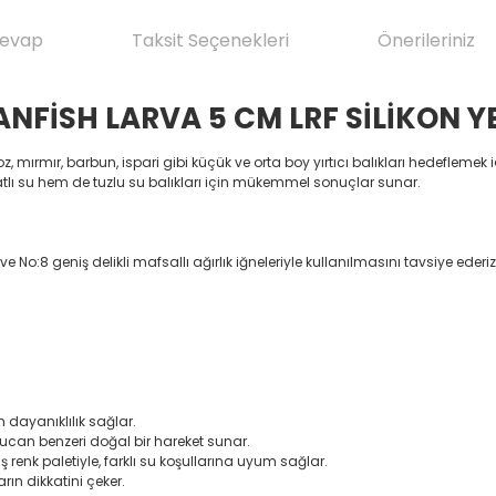
Cevap
Taksit Seçenekleri
Önerileriniz
ANFİSH LARVA 5 CM LRF SİLİKON Y
oz, mırmır, barbun, ispari gibi küçük ve orta boy yırtıcı balıkları hedeflemek i
tatlı su hem de tuzlu su balıkları için mükemmel sonuçlar sunar.
e No:8 geniş delikli mafsallı ağırlık iğneleriyle kullanılmasını tavsiye ede
dayanıklılık sağlar.
lucan benzeri doğal bir hareket sunar.
ş renk paletiyle, farklı su koşullarına uyum sağlar.
arın dikkatini çeker.