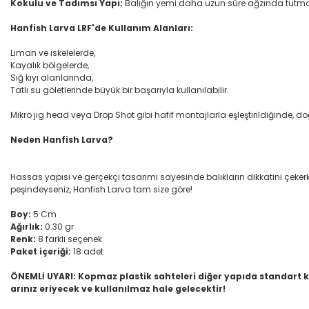
Kokulu ve Tadımsı Yapı:
Balığın yemi daha uzun süre ağzında tutmas
Hanfish Larva LRF'de Kullanım Alanları:
Liman ve iskelelerde,
Kayalık bölgelerde,
Sığ kıyı alanlarında,
Tatlı su göletlerinde büyük bir başarıyla kullanılabilir.
Mikro jig head veya Drop Shot gibi hafif montajlarla eşleştirildiğinde, d
Neden Hanfish Larva?
Hassas yapısı ve gerçekçi tasarımı sayesinde balıkların dikkatini çekerke
peşindeyseniz, Hanfish Larva tam size göre!
Boy:
5 Cm
Ağırlık:
0.30 gr
Renk:
8 farklı seçenek
Paket içeriği:
18 adet
ÖNEMLİ UYARI: Kopmaz plastik sahteleri diğer yapıda standart k
arınız eriyecek ve kullanılmaz hale gelecektir!