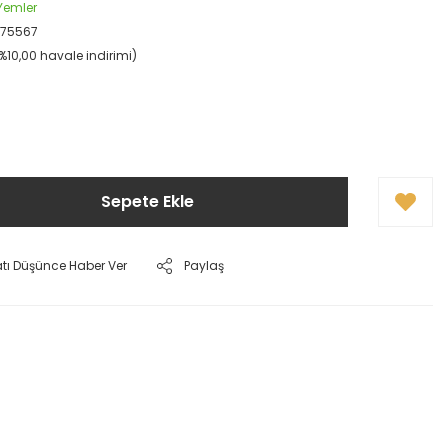
 Yemler
75567
(%10,00 havale indirimi)
Sepete Ekle
atı Düşünce Haber Ver
Paylaş