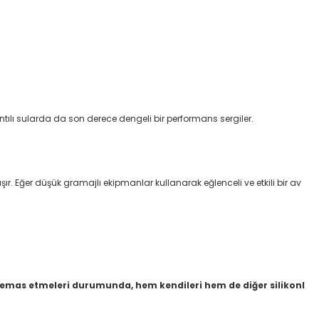
ıntılı sularda da son derece dengeli bir performans sergiler.
ır. Eğer düşük gramajlı ekipmanlar kullanarak eğlenceli ve etkili bir av
 temas etmeleri durumunda, hem kendileri hem de diğer silikonl