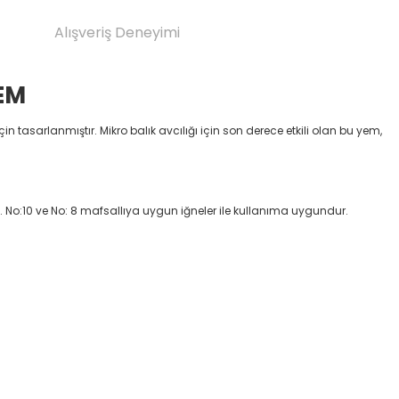
Alışveriş Deneyimi
EM
çin tasarlanmıştır. Mikro balık avcılığı için son derece etkili olan bu yem,
riz. No:10 ve No: 8 mafsallıya uygun iğneler ile kullanıma uygundur.