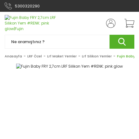
5300320290
Anasayfa
LRF Özel
Lrf Maket Yemler
Lrf Silikon Yemler
Fujin Baby F