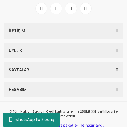
İLETİŞİM
ÜYELİK
SAYFALAR
HESABIM
© Tüm Hakları Saklıdır. Kredi kartı bilgileriniz 256bit SSL sertifikası ile
korunmaktadır.
whatsApp İle Sipariş
ile
ideasoft
e-