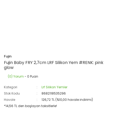
Fujin
Fujin Baby FRY 2,7cm LRF Silikon Yem #RENK: pink
glow
(0) Yorum
- 0 Puan
Kategori
Lrf Silikon Yemler
Stok Kodu
8682118535296
Havale
126,72 TL (%10,00 havale indirimi)
*14,56 TL den başlayan taksitlerle!