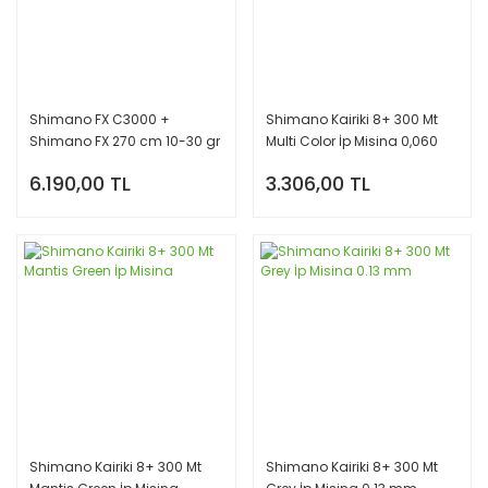
Shimano FX C3000 +
Shimano Kairiki 8+ 300 Mt
Shimano FX 270 cm 10-30 gr
Multi Color İp Misina 0,060
Spin Olta Seti | Shimano
mm
6.190,00 TL
3.306,00 TL
Kairiki 8X 150 m Örgü İp
Shimano Kairiki 8+ 300 Mt
Shimano Kairiki 8+ 300 Mt