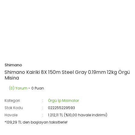
Shimano
Shimano Kairiki 8X 150m Steel Gray 0.19mm 12kg Örgü
Misina
(0) Yorum
- 0 Puan
Kategori
Örgü İp Misinalar
Stok Kodu
022255229593
Havale
1.212,11 TL (%10,00 havale indirimi)
*139,29 TL den başlayan taksitlerle!