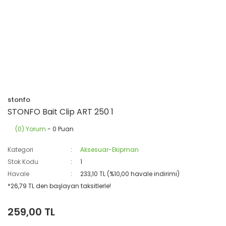
stonfo
STONFO Bait Clip ART 250 1
(0) Yorum
- 0 Puan
Kategori
Aksesuar-Ekipman
Stok Kodu
1
Havale
233,10 TL (%10,00 havale indirimi)
*26,79 TL den başlayan taksitlerle!
259,00 TL