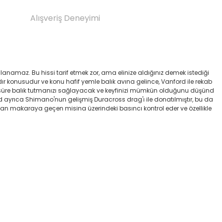
Alışveriş Deneyimi
amaz. Bu hissi tarif etmek zor, ama elinize aldığınız demek istediği
dır konusudur ve konu hafif yemle balık avına gelince, Vanford ile rekab
uzun süre balık tutmanızı sağlayacak ve keyfinizi mümkün olduğunu düşünd
yrıca Shimano'nun gelişmiş Duracross drag'ı ile donatılmıştır, bu da
an makaraya geçen misina üzerindeki basıncı kontrol eder ve özellikle