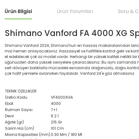
Ürün Bilgisi
Ürün Yorumları
Soru & 
Shimano Vanford FA 4000 XG Spi
Shimano Vanford 2024, Shimano'nun en hassas makaralarından biridir. V
mizi hemen anlayacaksınız. Hassasiyet ve hafiflikle kontrol gelir ve kon
et edebilecek çok az model vardır. Herhangi bir yüksek kaliteli netilkl
üğünüzden daha yüksek seviyelere çıkaracaksınız. Bu aynı zamanda mak
sert dövüşen balıklarla mücadele esnasında olağanüstü, doğru kontrol 
çok hafif yemlerle avlanırken faydalıdır. Vanford 24'e göz atmalısınız.
TEKNİK ÖZELLİKLER
Üretici Kodu
VF4000XGA
Ebat
4000
Rulman Sayısı
7+1
Devir
6.2:1
Ağırlık (gr)
215 Gr
Sarım Hızı (cm)
101 Cm
Misina Kapasitesi (mm)
0.30 Mm / 180 Mt