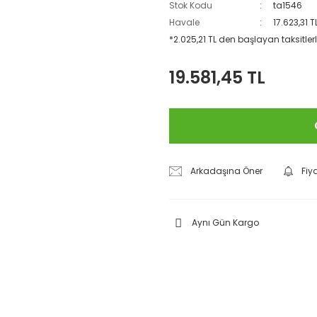
Stok Kodu
ta1546
Havale
17.623,31 
*2.025,21 TL den başlayan taksitlerl
19.581,45 TL
Arkadaşına Öner
Fiy
Aynı Gün Kargo