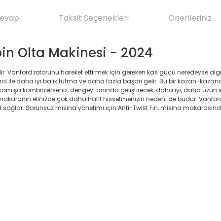
Cevap
Taksit Seçenekleri
Önerileriniz
n Olta Makinesi - 2024
anford rotorunu hareket ettirmek için gereken kas gücü neredeyse algılan
trol ile daha iyi balık tutma ve daha fazla başarı gelir. Bu bir kazan-kazan
i bir kamışa kombinlerseniz, dengeyi anında geliştirecek, daha iyi, daha 
aranın elinizde çok daha hafif hissetmenizin nedeni de budur. Vanford a
sağlar. Sorunsuz misina yönetimi için Anti-Twist Fin, misina makarasınd