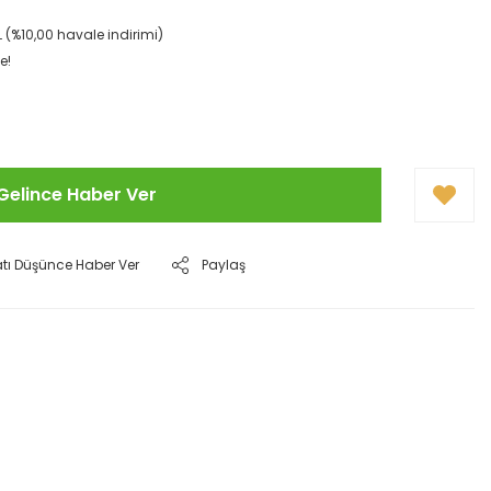
TL (%10,00 havale indirimi)
e!
Gelince Haber Ver
atı Düşünce Haber Ver
Paylaş