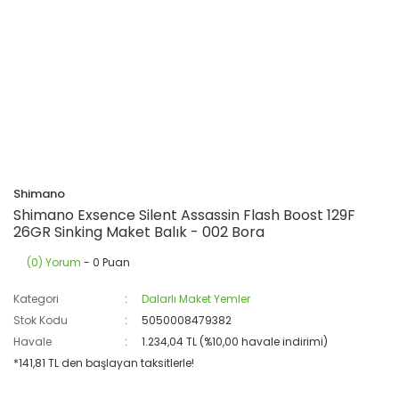
Shimano
Shimano Exsence Silent Assassin Flash Boost 129F
26GR Sinking Maket Balık - 002 Bora
(0) Yorum
- 0 Puan
Kategori
Dalarlı Maket Yemler
Stok Kodu
5050008479382
Havale
1.234,04 TL (%10,00 havale indirimi)
*141,81 TL den başlayan taksitlerle!