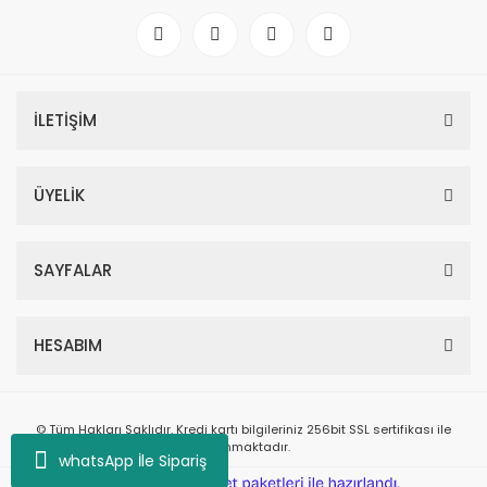
İLETİŞİM
ÜYELİK
SAYFALAR
HESABIM
© Tüm Hakları Saklıdır. Kredi kartı bilgileriniz 256bit SSL sertifikası ile
korunmaktadır.
whatsApp İle Sipariş
ile
ideasoft
e-