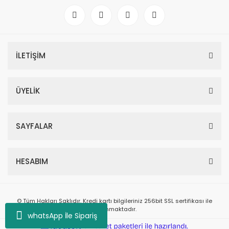
İLETİŞİM
ÜYELİK
SAYFALAR
HESABIM
© Tüm Hakları Saklıdır. Kredi kartı bilgileriniz 256bit SSL sertifikası ile
korunmaktadır.
whatsApp İle Sipariş
ile
ideasoft
e-