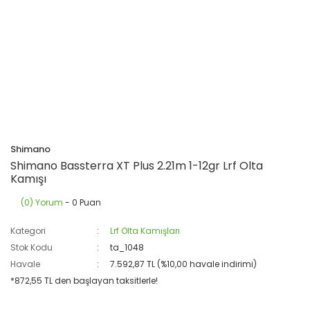
Shimano
Shimano Bassterra XT Plus 2.21m 1-12gr Lrf Olta
Kamışı
(0) Yorum
- 0 Puan
Kategori
Lrf Olta Kamışları
Stok Kodu
ta_1048
Havale
7.592,87 TL (%10,00 havale indirimi)
*872,55 TL den başlayan taksitlerle!