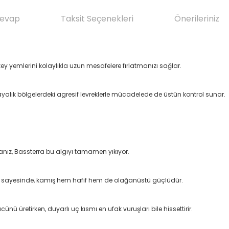
Cevap
Taksit Seçenekleri
Önerileriniz
y yemlerini kolaylıkla uzun mesafelere fırlatmanızı sağlar.
alık bölgelerdeki agresif levreklerle mücadelede de üstün kontrol sunar.
sanız, Bassterra bu algıyı tamamen yıkıyor.
 sayesinde, kamış hem hafif hem de olağanüstü güçlüdür.
nü üretirken, duyarlı uç kısmı en ufak vuruşları bile hissettirir.