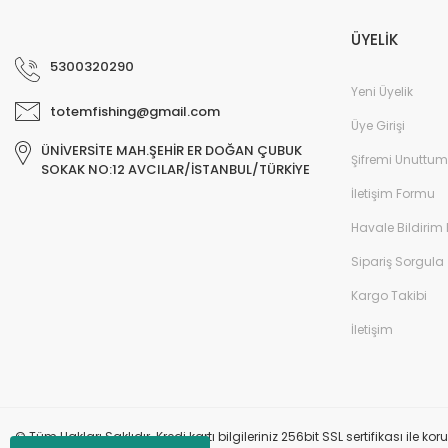
ÜYELİK
5300320290
Yeni Üyelik
totemfishing@gmail.com
Üye Girişi
ÜNİVERSİTE MAH.ŞEHİR ER DOĞAN ÇUBUK
Şifremi Unuttum
SOKAK NO:12 AVCILAR/İSTANBUL/TÜRKİYE
İletişim Formu
Havale Bildirim
Sipariş Sorgula
Kargo Takibi
İletişim
© Tüm Hakları Saklıdır. Kredi kartı bilgileriniz 256bit SSL sertifikası ile k