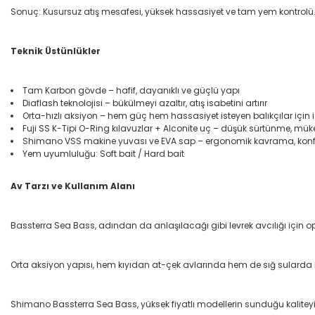
Sonuç: Kusursuz atış mesafesi, yüksek hassasiyet ve tam yem kontrolü
Teknik Üstünlükler
Tam Karbon gövde – hafif, dayanıklı ve güçlü yapı
Diaflash teknolojisi – bükülmeyi azaltır, atış isabetini artırır
Orta-hızlı aksiyon – hem güç hem hassasiyet isteyen balıkçılar için 
Fuji SS K-Tipi O-Ring kılavuzlar + Alconite uç – düşük sürtünme, m
Shimano VSS makine yuvası ve EVA sap – ergonomik kavrama, konf
Yem uyumluluğu: Soft bait / Hard bait
Av Tarzı ve Kullanım Alanı
Bassterra Sea Bass, adından da anlaşılacağı gibi levrek avcılığı için opt
Orta aksiyon yapısı, hem kıyıdan at-çek avlarında hem de sığ sulard
Shimano Bassterra Sea Bass, yüksek fiyatlı modellerin sunduğu kaliteyi ul