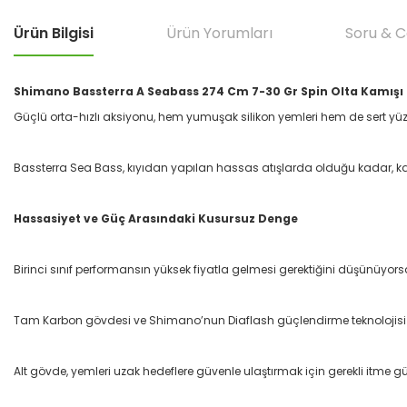
Ürün Bilgisi
Ürün Yorumları
Soru & 
Shimano Bassterra A Seabass 274 Cm 7-30 Gr Spin Olta Kamışı
Güçlü orta-hızlı aksiyonu, hem yumuşak silikon yemleri hem de sert yüze
Bassterra Sea Bass, kıyıdan yapılan hassas atışlarda olduğu kadar, kay
Hassasiyet ve Güç Arasındaki Kusursuz Denge
Birinci sınıf performansın yüksek fiyatla gelmesi gerektiğini düşünüyor
Tam Karbon gövdesi ve Shimano’nun Diaflash güçlendirme teknolojisi
Alt gövde, yemleri uzak hedeflere güvenle ulaştırmak için gerekli itme gücü