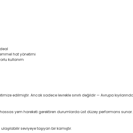
.
ideal
ükemmel hat yönetimi
orlu kullanım
imize edilmiştir. Ancak sadece levrekle sınırlı değildir — Avrupa kıyılarında
a hassas yem hareketi gerektiren durumlarda üst düzey performans sunar.
aşılabilir seviyeye taşıyan bir kamıştır.