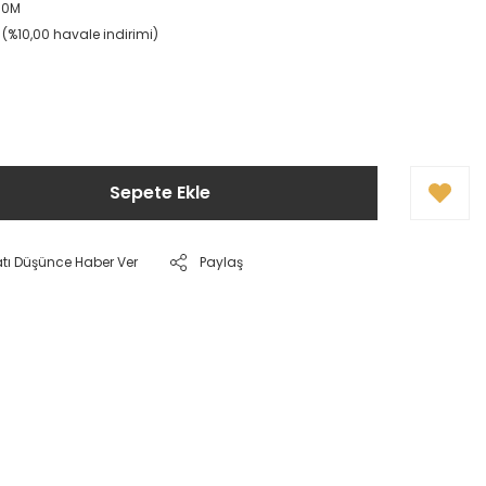
90M
L (%10,00 havale indirimi)
!
Sepete Ekle
atı Düşünce Haber Ver
Paylaş