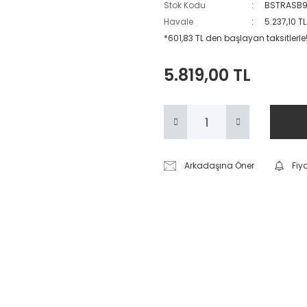
Stok Kodu
BSTRASB
Havale
5.237,10 T
*601,83 TL den başlayan taksitlerle
5.819,00 TL
Arkadaşına Öner
Fiy