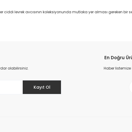
er ciddi levrek avcısının koleksiyonunda mutlaka yer alması gereken bir se
da yetersiz gördüğünüz noktaları öneri formunu kullanarak tarafımıza il
Ürün hakkında henüz soru sorulmamış.
Bu ürüne ilk yorumu siz yapın!
En Doğru Ür
Yorum Yaz
Soru Sor
r olabilirsiniz.
Haber listemize
Kayıt Ol
Gönder