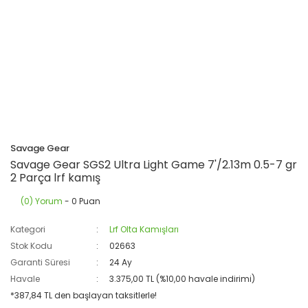
Savage Gear
Savage Gear SGS2 Ultra Light Game 7'/2.13m 0.5-7 gr
2 Parça lrf kamış
(0) Yorum
- 0 Puan
Kategori
Lrf Olta Kamışları
Stok Kodu
02663
Garanti Süresi
24 Ay
Havale
3.375,00 TL (%10,00 havale indirimi)
*387,84 TL den başlayan taksitlerle!