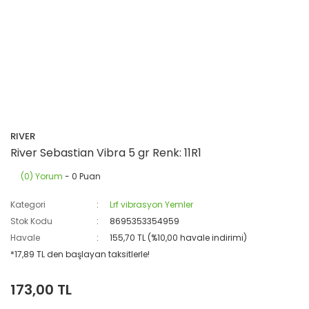
RIVER
River Sebastian Vibra 5 gr Renk: 11R1
(0) Yorum
- 0 Puan
Kategori
Lrf vibrasyon Yemler
Stok Kodu
8695353354959
Havale
155,70 TL (%10,00 havale indirimi)
*17,89 TL den başlayan taksitlerle!
173,00 TL