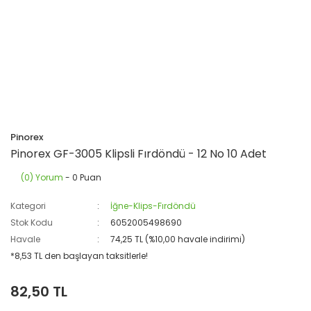
Pinorex
Pinorex GF-3005 Klipsli Fırdöndü - 12 No 10 Adet
(0) Yorum
- 0 Puan
Kategori
İğne-Klips-Fırdöndü
Stok Kodu
6052005498690
Havale
74,25 TL (%10,00 havale indirimi)
*8,53 TL den başlayan taksitlerle!
82,50 TL