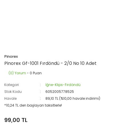
Pinorex
Pinorex Gf-1001 Fırdöndü - 2/0 No 10 Adet
(0) Yorum
- 0 Puan
Kategori
İğne-Klips-Fırdöndü
Stok Kodu
6052005778525
Havale
89,10 TL (%10,00 havale indirimi)
*10,24 TL den başlayan taksitlerle!
99,00 TL