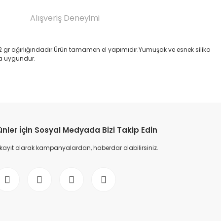
Alışveriş Deneyimi
12 gr ağırlığındadır.Ürün tamamen el yapımıdır.Yumuşak ve esnek siliko
ıma uygundur.
etebilirsiniz.
ünler İçin Sosyal Medyada Bizi Takip Edin
 kayıt olarak kampanyalardan, haberdar olabilirsiniz.