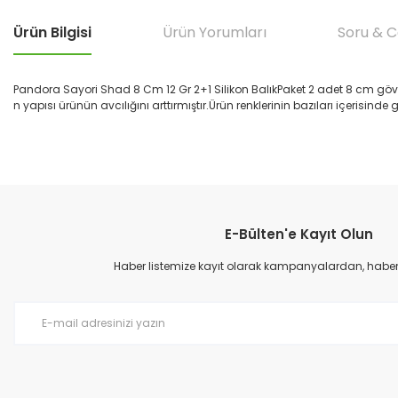
Ürün Bilgisi
Ürün Yorumları
Soru & 
Pandora Sayori Shad 8 Cm 12 Gr 2+1 Silikon BalıkPaket 2 adet 8 cm gövd
n yapısı ürünün avcılığını arttırmıştır.Ürün renklerinin bazıları içerisi
Bu ürünün fiyat bilgisi, resim, ürün açıklamalarında ve diğer konular
çok hızlı teslımat
Görüş ve önerileriniz için teşekkür ederiz.
M... B... | 07/12/2025
E-Bülten'e Kayıt Olun
Ürün resmi kalitesiz, bozuk veya görüntülenemiyor.
çok hızlı
Ürün açıklamasında eksik bilgiler bulunuyor.
Haber listemize kayıt olarak kampanyalardan, haberda
M... B... | 07/12/2025
Ürün bilgilerinde hatalar bulunuyor.
Ürün fiyatı diğer sitelerden daha pahalı.
harıka
Bu ürüne benzer farklı alternatifler olmalı.
M... B... | 07/12/2025