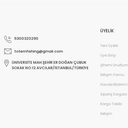
Deneyimini Paylaş
ÜYELİK
5300320290
Yeni Üyelik
totemfishing@gmail.com
Üye Girişi
ÜNİVERSİTE MAH.ŞEHİR ER DOĞAN ÇUBUK
Şifremi Unuttum
SOKAK NO:12 AVCILAR/İSTANBUL/TÜRKİYE
İletişim Formu
Havale Bildirim
Sipariş Sorgula
Kargo Takibi
İletişim