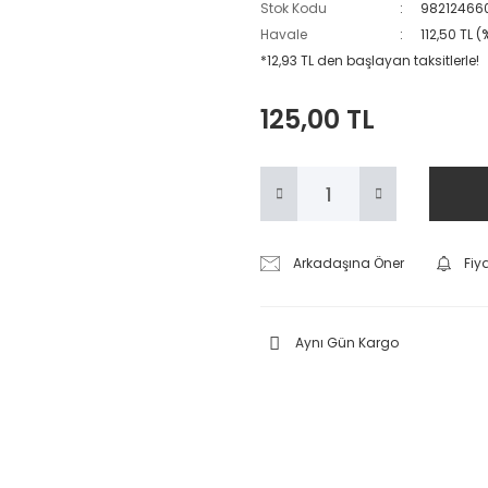
Stok Kodu
98212466
Havale
112,50 TL 
*12,93 TL den başlayan taksitlerle!
125,00 TL
Arkadaşına Öner
Fiy
Aynı Gün Kargo