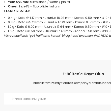
Yem Uyumu:
Mikro shad / worm / pin tail
Öneri:
İnce PE + fluoro lider kullanın
TEKNİK BİLGİLER
0.4 g • Kafa Ø 4.17 mm • Uzunluk 16.93 mm • Kanca 0.50 mm • #10 • 
0.8 g • Kafa Ø 5.28 mm • Uzunluk 17.29 mm • Kanca 0.50 mm • #10 •
1.2 g • Kafa Ø 6.02 mm • Uzunluk 17.64 mm • Kanca 0.50 mm • #10 • 
1.6 g • Kafa Ø 6.59 mm • Uzunluk 17.40 mm • Kanca 0.50 mm • #10 •
Mikro hedeflerde “çok hafif ama kararlı” bir jig head arıyorsan, PAC HEAD 
Bu ürünün fiyat bilgisi, resim, ürün açıklamalarında ve diğer konular
çok hızlı teslımat
Görüş ve önerileriniz için teşekkür ederiz.
M... B... | 07/12/2025
E-Bülten'e Kayıt Olun
Ürün resmi kalitesiz, bozuk veya görüntülenemiyor.
çok hızlı
Ürün açıklamasında eksik bilgiler bulunuyor.
Haber listemize kayıt olarak kampanyalardan, haberda
M... B... | 07/12/2025
Ürün bilgilerinde hatalar bulunuyor.
Ürün fiyatı diğer sitelerden daha pahalı.
harıka
Bu ürüne benzer farklı alternatifler olmalı.
M... B... | 07/12/2025