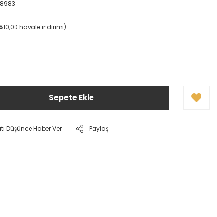
38983
(%10,00 havale indirimi)
Sepete Ekle
atı Düşünce Haber Ver
Paylaş