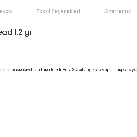
Cevap
Taksit Seçenekleri
Önerileriniz
ad 1,2 gr
ksimum hassasiyet için tasarlandı. Auto Stabilizing kafa yapısı süspansiy