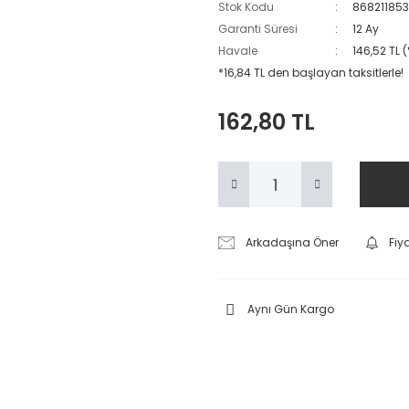
Stok Kodu
86821185
Garanti Süresi
12 Ay
Havale
146,52 TL 
*16,84 TL den başlayan taksitlerle!
162,80 TL
Arkadaşına Öner
Fiy
Aynı Gün Kargo