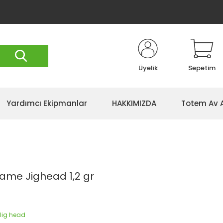
Üyelik
Sepetim
Yardımcı Ekipmanlar
HAKKIMIZDA
Totem Av 
ame Jighead 1,2 gr
 Jig head