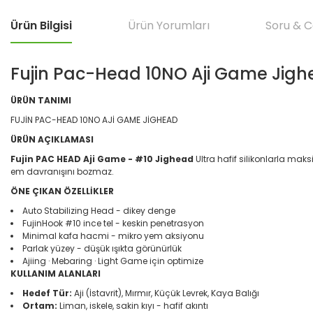
Ürün Bilgisi
Ürün Yorumları
Soru & 
Fujin Pac-Head 10NO Aji Game Jighe
ÜRÜN TANIMI
FUJİN PAC-HEAD 10NO AJİ GAME JİGHEAD
ÜRÜN AÇIKLAMASI
Fujin PAC HEAD Aji Game - #10 Jighead
Ultra hafif silikonlarla ma
em davranışını bozmaz.
ÖNE ÇIKAN ÖZELLİKLER
Auto Stabilizing Head - dikey denge
FujinHook #10 ince tel - keskin penetrasyon
Minimal kafa hacmi - mikro yem aksiyonu
Parlak yüzey - düşük ışıkta görünürlük
Ajiing · Mebaring · Light Game için optimize
KULLANIM ALANLARI
Hedef Tür:
Aji (İstavrit), Mırmır, Küçük Levrek, Kaya Balığı
Ortam:
Liman, iskele, sakin kıyı - hafif akıntı