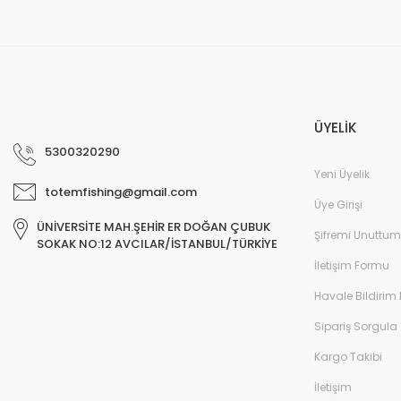
Deneyimini Paylaş
ÜYELİK
5300320290
Yeni Üyelik
totemfishing@gmail.com
Üye Girişi
ÜNİVERSİTE MAH.ŞEHİR ER DOĞAN ÇUBUK
Şifremi Unuttum
SOKAK NO:12 AVCILAR/İSTANBUL/TÜRKİYE
İletişim Formu
Havale Bildirim
Sipariş Sorgula
Kargo Takibi
İletişim