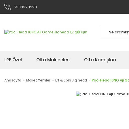
5300320290
LRF Özel
Olta Makineleri
Olta Kamışları
Anasayfa
Maket Yemler
Lrf & Spin Jig head
Pac-Head 10NO Aji Ga