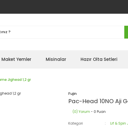
Maket Yemler
Misinalar
Hazır Olta Setleri
me Jighead 1,2 gr
Fujin
Pac-Head 10NO Aji G
(0) Yorum
- 0 Puan
Kategori
Lrf & Spin