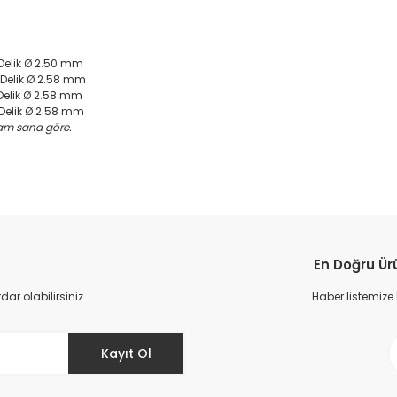
Delik Ø 2.50 mm
 Delik Ø 2.58 mm
Delik Ø 2.58 mm
 Delik Ø 2.58 mm
tam sana göre.
da yetersiz gördüğünüz noktaları öneri formunu kullanarak tarafımıza il
Ürün hakkında henüz soru sorulmamış.
Bu ürüne ilk yorumu siz yapın!
En Doğru Ür
Yorum Yaz
Soru Sor
r olabilirsiniz.
Haber listemize
Kayıt Ol