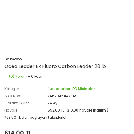
Shimano
Ocea Leader Ex Fluoro Carbon Leader 20 lb
(0) Yorum
- 0 Puan
Kategori
fluorocarbon FC Misinalar
Stok Kodu
7462046447349
Garanti Süresi
24 Ay
Havale
552,60 TL (%10,00 havale indirimi)
*63,50 TL den başlayan taksitlerle!
614,00 TL