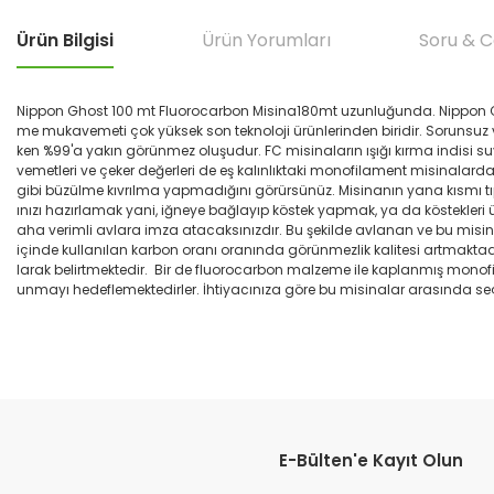
Ürün Bilgisi
Ürün Yorumları
Soru & 
Nippon Ghost 100 mt Fluorocarbon Misina180mt uzunluğunda. Nippon Ghos
me mukavemeti çok yüksek son teknoloji ürünlerinden biridir. Sorunsuz ve y
ken %99'a yakın görünmez oluşudur. FC misinaların ışığı kırma indisi 
vemetleri ve çeker değerleri de eş kalınlıktaki monofilament misinala
gibi büzülme kıvrılma yapmadığını görürsünüz. Misinanın yana kısmı tıp
ınızı hazırlamak yani, iğneye bağlayıp köstek yapmak, ya da köstekleri
aha verimli avlara imza atacaksınızdır. Bu şekilde avlanan ve bu misi
içinde kullanılan karbon oranı oranında görünmezlik kalitesi artmaktadır
larak belirtmektedir. Bir de fluorocarbon malzeme ile kaplanmış monof
unmayı hedeflemektedirler. İhtiyacınıza göre bu misinalar arasında seç
Bu ürünün fiyat bilgisi, resim, ürün açıklamalarında ve diğer konular
çok hızlı teslımat
Görüş ve önerileriniz için teşekkür ederiz.
M... B... | 07/12/2025
E-Bülten'e Kayıt Olun
Ürün resmi kalitesiz, bozuk veya görüntülenemiyor.
çok hızlı