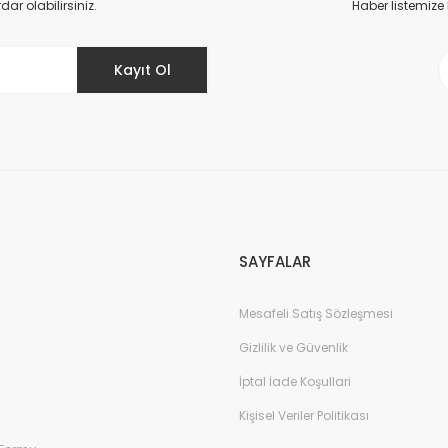
r olabilirsiniz.
Haber listemize
Kayıt Ol
Gönder
SAYFALAR
Mesafeli Satış Sözleşmesi
Gizlilik ve Güvenlik
İptal İade Koşullari
Kişisel Veriler Politikası