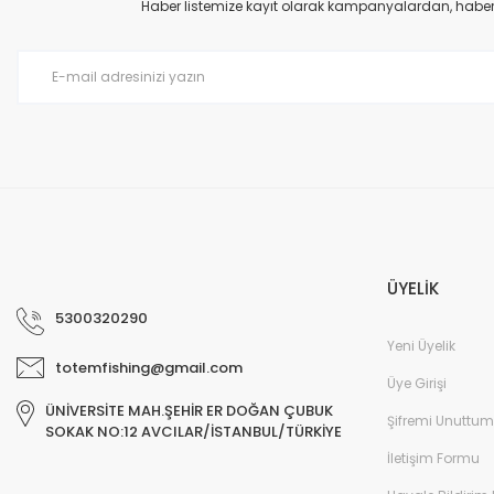
Ürün açıklamasında eksik bilgiler bulunuyor.
Haber listemize kayıt olarak kampanyalardan, haberda
M... B... | 07/12/2025
Ürün bilgilerinde hatalar bulunuyor.
Ürün fiyatı diğer sitelerden daha pahalı.
harıka
Bu ürüne benzer farklı alternatifler olmalı.
M... B... | 07/12/2025
Deneyimini Paylaş
ÜYELİK
5300320290
Yeni Üyelik
totemfishing@gmail.com
Üye Girişi
ÜNİVERSİTE MAH.ŞEHİR ER DOĞAN ÇUBUK
Şifremi Unuttum
SOKAK NO:12 AVCILAR/İSTANBUL/TÜRKİYE
İletişim Formu