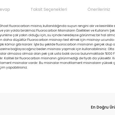
Cevap
Taksit Seçenekleri
Önerileriniz
t fluorocarbon misina, kullanıldığında suyun rengini alır ve kesinlikle 
arı yolda bırakmaz.Fluorocarbon Misinaların Özellikleri ve Kullanım ŞekliFiz
suyunkine çok yakın olduğu için, su içinde neredeyse görünmez bir hal al
rdan daha düşüktür.Fluorocarbon misinayı test etmek için misinayı ucunda
kı kömür gibi kararır. İşte bu şekilde fluorocarbon misinanın gerçek olup
 üzerine bağlayacağınız beden misinası yapmak için kullanabilirsiniz. Olt
nalar olmazsa olmazı olan pek çok usta balık avcısı bulunmaktadır.%100 F
. Kaliteli bir fluorocarbon misinanın görünmezliği de fiyatı da yüksektir. 
ilament misinalar vardır. Bu misinalar monofilament misinaların yüksek çe
im yapabilirsiniz.
da yetersiz gördüğünüz noktaları öneri formunu kullanarak tarafımıza il
Ürün hakkında henüz soru sorulmamış.
Bu ürüne ilk yorumu siz yapın!
En Doğru Ür
Yorum Yaz
Soru Sor