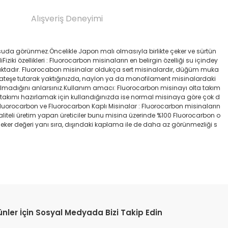
Alışveriş Deneyimi
suda görünmez.Öncelikle Japon malı olmasıyla birlikte çeker ve sürtün
iki özellikleri : Fluorocarbon misinaların en belirgin özelliği su içindey
maktadır. Fluorocabon misinalar oldukça sert misinalardır, düğüm muka
 ateşe tutarak yaktığınızda, naylon ya da monofilament misinalardaki
 olmadığını anlarsınız.Kullanım amacı: Fluorocarbon misinayı olta takım
a takımı hazırlamak için kullandığınızda ise normal misinaya göre çok d
luorocarbon ve Fluorocarbon Kaplı Misinalar : Fluorocarbon misinaların
Kaliteli üretim yapan üreticiler bunu misina üzerinde %100 Fluorocarbon o
ker değeri yanı sıra, dışındaki kaplama ile de daha az görünmezliği s
etebilirsiniz.
ünler İçin Sosyal Medyada Bizi Takip Edin