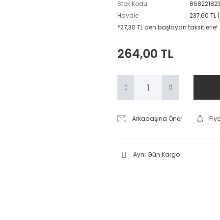
Stok Kodu
86822182
Havale
237,60 TL 
*27,30 TL den başlayan taksitlerle!
264,00 TL
Arkadaşına Öner
Fiy
Aynı Gün Kargo