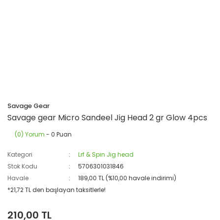
Savage Gear
Savage gear Micro Sandeel Jig Head 2 gr Glow 4pcs
(0) Yorum
- 0 Puan
Kategori
Lrf & Spin Jig head
Stok Kodu
5706301031846
Havale
189,00 TL (%10,00 havale indirimi)
*21,72 TL den başlayan taksitlerle!
210,00 TL