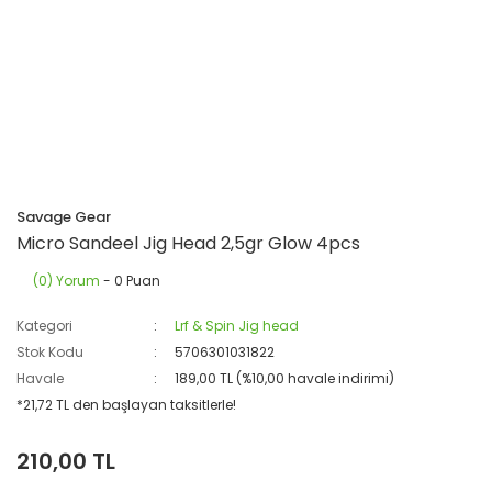
Savage Gear
Micro Sandeel Jig Head 2,5gr Glow 4pcs
(0) Yorum
- 0 Puan
Kategori
Lrf & Spin Jig head
Stok Kodu
5706301031822
Havale
189,00 TL (%10,00 havale indirimi)
*21,72 TL den başlayan taksitlerle!
210,00 TL