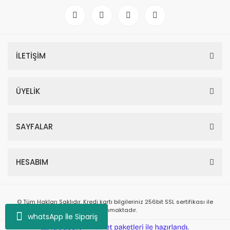
İLETİŞİM
ÜYELİK
SAYFALAR
HESABIM
© Tüm Hakları Saklıdır. Kredi kartı bilgileriniz 256bit SSL sertifikası ile
korunmaktadır.
whatsApp İle Sipariş
ile
ideasoft
e-