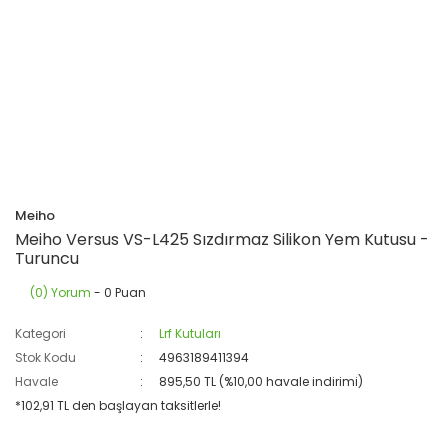
Meiho
Meiho Versus VS-L425 Sızdırmaz Silikon Yem Kutusu -
Turuncu
(0) Yorum
- 0 Puan
Kategori
Lrf Kutuları
Stok Kodu
4963189411394
Havale
895,50 TL (%10,00 havale indirimi)
*102,91 TL den başlayan taksitlerle!