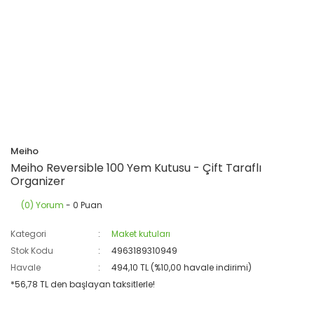
Meiho
Meiho Reversible 100 Yem Kutusu - Çift Taraflı
Organizer
(0) Yorum
- 0 Puan
Kategori
Maket kutuları
Stok Kodu
4963189310949
Havale
494,10 TL (%10,00 havale indirimi)
*56,78 TL den başlayan taksitlerle!