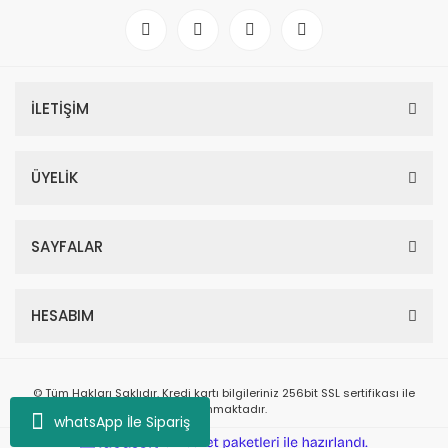
İLETİŞİM
ÜYELİK
SAYFALAR
HESABIM
© Tüm Hakları Saklıdır. Kredi kartı bilgileriniz 256bit SSL sertifikası ile
korunmaktadır.
whatsApp İle Sipariş
ile
ideasoft
e-