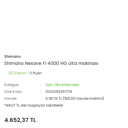
Shimano
Shimano Nexave FI 4000 HG olta makinası
(0) Yorum
- 0 Puan
Kategori
Spin Olta Makineleri
Stok Kodu
0022255257176
Havale
4.187,13 TL (%10,00 havale indirimi)
*481,17 TL den başlayan taksitlerle!
4.652,37 TL