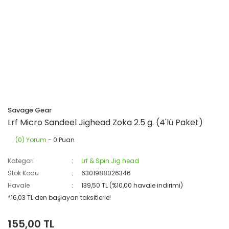
Savage Gear
Lrf Micro Sandeel Jighead Zoka 2.5 g. (4'lü Paket)
(0) Yorum
- 0 Puan
Kategori
Lrf & Spin Jig head
Stok Kodu
6301988026346
Havale
139,50 TL (%10,00 havale indirimi)
*16,03 TL den başlayan taksitlerle!
155,00 TL