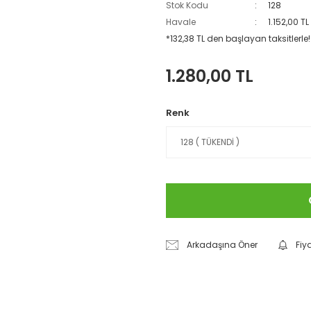
Stok Kodu
128
Havale
1.152,00 T
*132,38 TL den başlayan taksitlerle!
1.280,00 TL
Renk
Arkadaşına Öner
Fiy