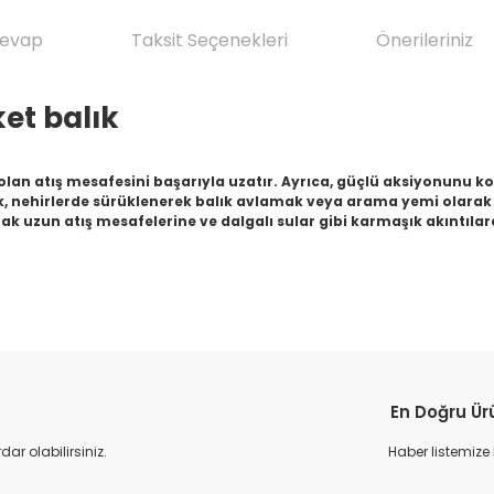
Cevap
Taksit Seçenekleri
Önerileriniz
ket balık
ı olan atış mesafesini başarıyla uzatır. Ayrıca, güçlü aksiyonunu ko
, nehirlerde sürüklenerek balık avlamak veya arama yemi olarak kul
arak uzun atış mesafelerine ve dalgalı sular gibi karmaşık akıntıl
da yetersiz gördüğünüz noktaları öneri formunu kullanarak tarafımıza il
Ürün hakkında henüz soru sorulmamış.
Bu ürüne ilk yorumu siz yapın!
En Doğru Ür
Yorum Yaz
Soru Sor
r olabilirsiniz.
Haber listemize