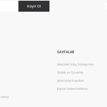
Kayıt Ol
Gönder
SAYFALAR
Mesafeli Satış Sözleşmesi
Gizlilik ve Güvenlik
İptal İade Koşullari
Kişisel Veriler Politikası
 Formu