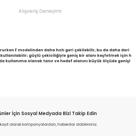
Alışveriş Deneyimi
rurken F modelinden daha hızlı geri çekilebilir, bu da daha deri
lanılabilir; güçlü çekiciliğiyle geniş bir alanı keşfetmek için h
arda kullanıma olanak tanır ve hedef alanını büyük ölçüde genişl
etebilirsiniz.
ünler İçin Sosyal Medyada Bizi Takip Edin
 kayıt olarak kampanyalardan, haberdar olabilirsiniz.