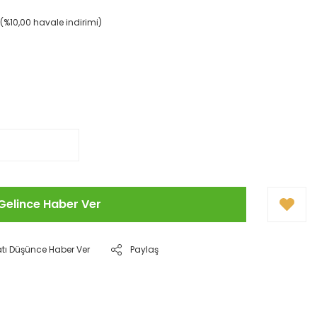
L (%10,00 havale indirimi)
Gelince Haber Ver
atı Düşünce Haber Ver
Paylaş