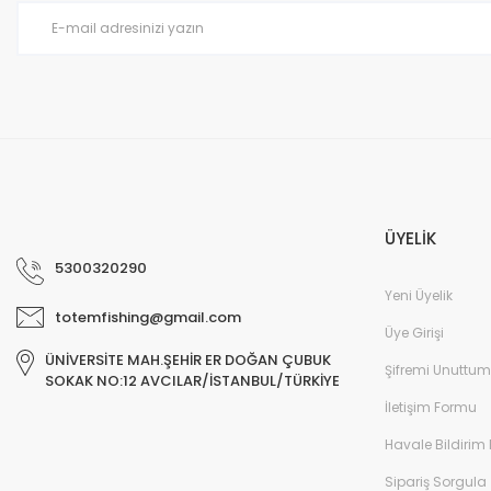
Ürün fiyatı diğer sitelerden daha pahalı.
harıka
Bu ürüne benzer farklı alternatifler olmalı.
M... B... | 07/12/2025
Deneyimini Paylaş
ÜYELİK
5300320290
Yeni Üyelik
totemfishing@gmail.com
Üye Girişi
ÜNİVERSİTE MAH.ŞEHİR ER DOĞAN ÇUBUK
Şifremi Unuttum
SOKAK NO:12 AVCILAR/İSTANBUL/TÜRKİYE
İletişim Formu
Havale Bildirim
Sipariş Sorgula