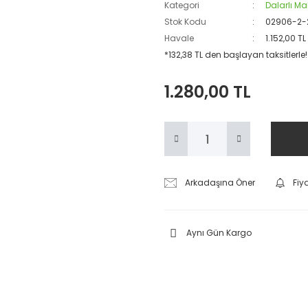
Kategori
Dalarlı Ma
Stok Kodu
02906-2-
Havale
1.152,00 T
*132,38 TL den başlayan taksitlerle!
1.280,00 TL
Arkadaşına Öner
Fiy
Aynı Gün Kargo