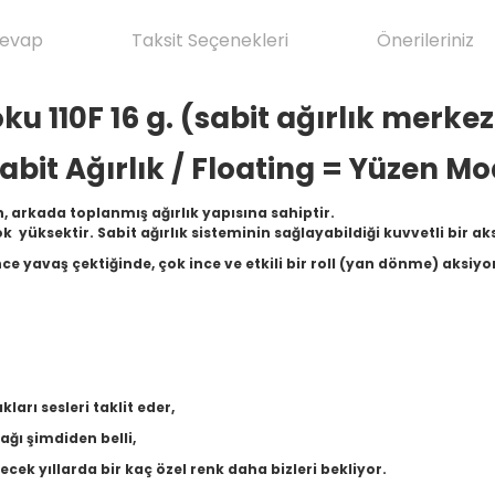
Cevap
Taksit Seçenekleri
Önerileriniz
u 110F 16 g. (sabit ağırlık merke
abit Ağırlık / Floating = Yüzen M
, arkada toplanmış ağırlık yapısına sahiptir.
k yüksektir. Sabit ağırlık sisteminin sağlayabildiği kuvvetli bir a
ce yavaş çektiğinde, çok ince ve etkili bir roll (yan dönme) aksiyo
ları sesleri taklit eder,
ağı şimdiden belli,
cek yıllarda bir kaç özel renk daha bizleri bekliyor.