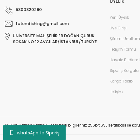
ÜYELİK
5300320290
Yeni Üyelik
totemfishing@gmail.com
Üye Girişi
ÜNİVERSİTE MAH.ŞEHİR ER DOĞAN ÇUBUK
Şifremi Unuttum
SOKAK NO:12 AVCILAR/İSTANBUL/TÜRKİYE
İletişim Formu
Havale Bildirim
Sipariş Sorgula
Kargo Takibi
İletişim
© Tüm Hakları Saklıdır. Kredi kartı bilgileriniz 256bit SSL sertifikası ile k
whatsApp İle Sipariş