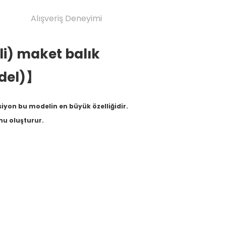
Alışveriş Deneyimi
zli) maket balık
odel)】
ksiyon bu modelin en büyük özelliğidir.
nu oluşturur.