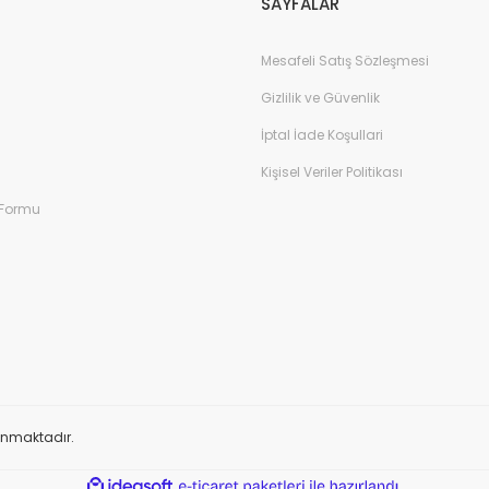
SAYFALAR
Mesafeli Satış Sözleşmesi
Gizlilik ve Güvenlik
İptal İade Koşullari
Kişisel Veriler Politikası
 Formu
orunmaktadır.
ile
ideasoft
e-