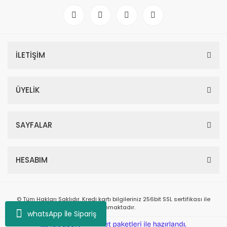
İLETİŞİM
ÜYELİK
SAYFALAR
HESABIM
© Tüm Hakları Saklıdır. Kredi kartı bilgileriniz 256bit SSL sertifikası ile
korunmaktadır.
whatsApp İle Sipariş
ile
ideasoft
e-