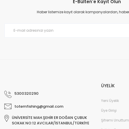
E-Bülten'e Kayıt Olun
Ürün resmi kalitesiz, bozuk veya görüntülenemiyor.
çok hızlı
Ürün açıklamasında eksik bilgiler bulunuyor.
Haber listemize kayıt olarak kampanyalardan, haberda
M... B... | 07/12/2025
Ürün bilgilerinde hatalar bulunuyor.
Ürün fiyatı diğer sitelerden daha pahalı.
harıka
Bu ürüne benzer farklı alternatifler olmalı.
M... B... | 07/12/2025
Deneyimini Paylaş
ÜYELİK
5300320290
Yeni Üyelik
totemfishing@gmail.com
Üye Girişi
ÜNİVERSİTE MAH.ŞEHİR ER DOĞAN ÇUBUK
Şifremi Unuttum
SOKAK NO:12 AVCILAR/İSTANBUL/TÜRKİYE