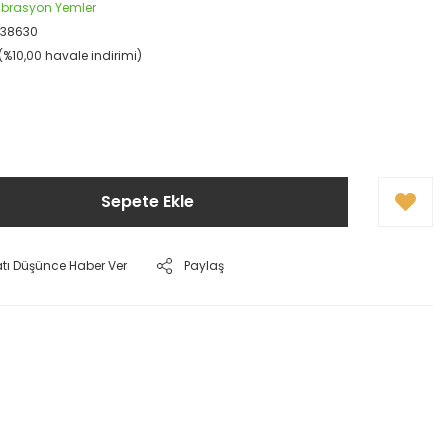
Vibrasyon Yemler
38630
(%10,00 havale indirimi)
Sepete Ekle
atı Düşünce Haber Ver
Paylaş