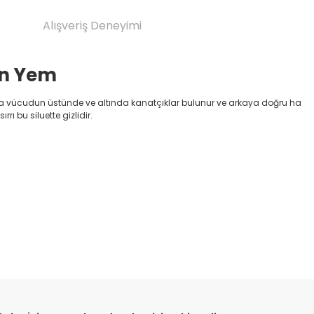
Alışveriş Deneyimi
on Yem
unda vücudun üstünde ve altında kanatçıklar bulunur ve arkaya doğru ha
rı bu siluette gizlidir.
etebilirsiniz.