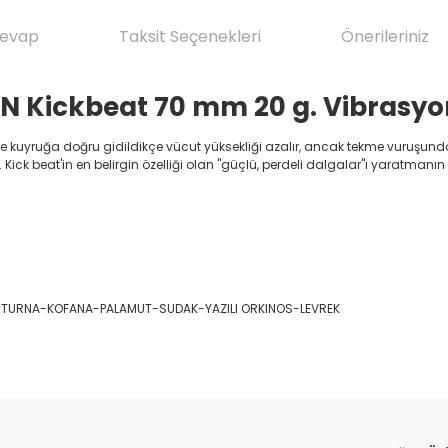
Cevap
Taksit Seçenekleri
Önerileriniz
N Kickbeat 70 mm 20 g. Vibrasy
r ve kuyruğa doğru gidildikçe vücut yüksekliği azalır, ancak tekme vuruş
Kick beat'in en belirgin özelliği olan "güçlü, perdeli dalgalar"ı yaratmanın sır
FER-TURNA-KOFANA-PALAMUT-SUDAK-YAZILI ORKINOS-LEVREK
da yetersiz gördüğünüz noktaları öneri formunu kullanarak tarafımıza il
Ürün hakkında henüz soru sorulmamış.
Bu ürüne ilk yorumu siz yapın!