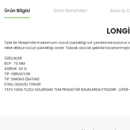
Ürün Bilgisi
Ürün Yorumları
Soru & 
LONGİ
Tipik bir titreşimde maksimum vücut yüksekliği sırt çevresinde bulunu
reket ettikçe vücut yüksekliği azalır. Yüksek olacak şekilde tasarlanmıştır. 
ÖZELLİKLER
BOY : 70 MM
AĞIRLIK: 20 G.
TİP: VİBRASYON
TİP: SİNKİNG (BATAN)
ETKİLİ OLDUĞU TÜRLER
TATLI YADA TUZLU SULARDAKİ TÜM PRADATÖR BALIKLARDA ETKILIDIR...LÜ
Bu ürünün fiyat bilgisi, resim, ürün açıklamalarında ve diğer konular
çok hızlı teslımat
Görüş ve önerileriniz için teşekkür ederiz.
M... B... | 07/12/2025