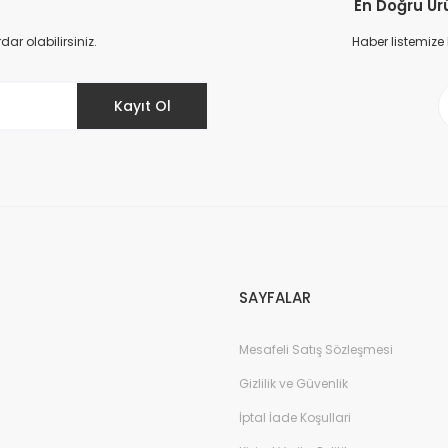
En Doğru Ür
Yorum Yaz
Soru Sor
r olabilirsiniz.
Haber listemize
Kayıt Ol
Gönder
SAYFALAR
Mesafeli Satış Sözleşmesi
Gizlilik ve Güvenlik
İptal İade Koşullari