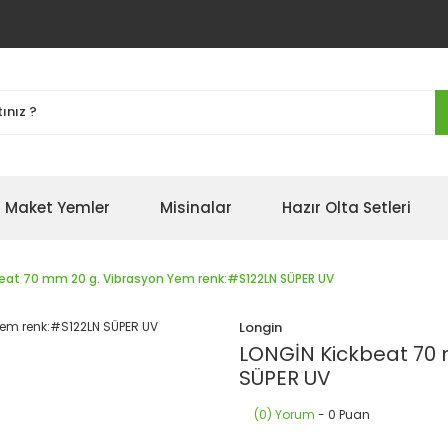
Maket Yemler
Misinalar
Hazır Olta Setleri
eat 70 mm 20 g. Vibrasyon Yem renk:#S122LN SÜPER UV
Longin
LONGİN Kickbeat 70 
SÜPER UV
(0) Yorum
- 0 Puan