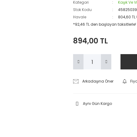
Kategori
Kaşık Ve 
Stok Kodu
45825039
Havale
804,60 TL 
*92,46 TL den başlayan taksitlerle!
894,00 TL
Arkadaşına Öner
Fiy
Aynı Gün Kargo