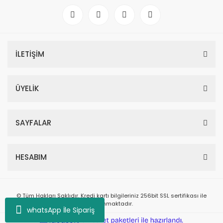
İLETİŞİM
ÜYELİK
SAYFALAR
HESABIM
© Tüm Hakları Saklıdır. Kredi kartı bilgileriniz 256bit SSL sertifikası ile
korunmaktadır.
whatsApp İle Sipariş
ile
ideasoft
e-