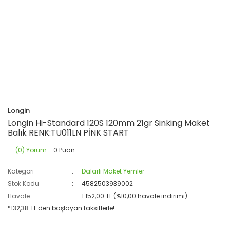
Longin
Longin Hi-Standard 120S 120mm 21gr Sinking Maket
Balık RENK:TU011LN PİNK START
(0) Yorum
- 0 Puan
Kategori
Dalarlı Maket Yemler
Stok Kodu
4582503939002
Havale
1.152,00 TL (%10,00 havale indirimi)
*132,38 TL den başlayan taksitlerle!