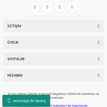
İLETİŞİM
ÜYELİK
SAYFALAR
HESABIM
© Tüm Hakları Saklıdır. Kredi kartı bilgileriniz 256bit SSL sertifikası ile
korunmaktadır.
whatsApp İle Sipariş
ile
ideasoft
e-