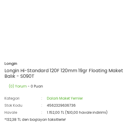
Longin
Longin Hi-Standard 120F 120mm 19gr Floating Maket
Balık - S090T
(0) Yorum
- 0 Puan
Kategori
Dalarlı Maket Yemler
Stok Kodu
4562329636736
Havale
1.152,00 TL (%10,00 havale indirimi)
*132,38 TL den başlayan taksitlerle!