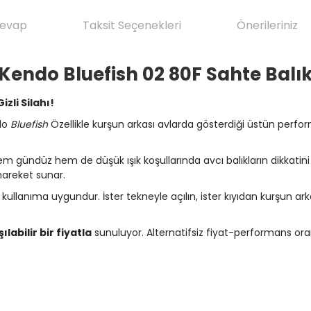
Cevap
Taksit Seçenekleri
Önerileriniz
Kendo Bluefish 02 80F Sahte Balı
zli Silahı!
do
Bluefish
Özellikle kurşun arkası avlarda gösterdiği üstün perfo
hem gündüz hem de düşük ışık koşullarında avcı balıkların dikkati
 hareket sunar.
kullanıma uygundur. İster tekneyle açılın, ister kıyıdan kurşun ar
labilir bir fiyatla
sunuluyor. Alternatifsiz fiyat-performans oran