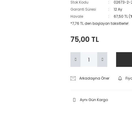
Stok Kodu
02673-2-
Garanti Süresi
12 Ay
Havale
67,50 TL (
*7,76 TL den başlayan taksitlerle!
75,00 TL
Arkadaşına Öner
Fiy
Aynı Gün Kargo