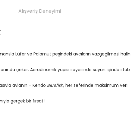
Alışveriş Deneyimi
k
rmansla Lüfer ve Palamut peşindeki avcıların vazgeçilmezi halin
ni anında çeker. Aerodinamik yapısı sayesinde suyun içinde stab
kasıyla avlanın – Kendo
Bluefish
, her seferinde maksimum veri
ıyla gerçek bir fırsat!