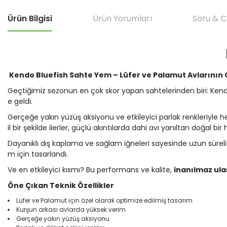
Ürün Bilgisi
Ürün Yorumları
Soru & 
Kendo Bluefish Sahte Yem – Lüfer ve Palamut Avlarının Gi
Geçtiğimiz sezonun en çok skor yapan sahtelerinden biri: Ken
e geldi.
Gerçeğe yakın yüzüş aksiyonu ve etkileyici parlak renkleriyle 
il bir şekilde ilerler, güçlü akıntılarda dahi avı yanıltan doğal bir
Dayanıklı dış kaplama ve sağlam iğneleri sayesinde uzun süreli 
m için tasarlandı.
Ve en etkileyici kısmı? Bu performans ve kalite,
inanılmaz ulaşı
Öne Çıkan Teknik Özellikler
Lüfer ve Palamut için özel olarak optimize edilmiş tasarım
Kurşun arkası avlarda yüksek verim
Gerçeğe yakın yüzüş aksiyonu