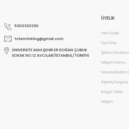
ÜYELİK
5300320290
Yeni Üyelik
totemfishing@gmail.com
Üye Girişi
ÜNİVERSİTE MAH.ŞEHİR ER DOĞAN ÇUBUK
Şifremi Unuttum
SOKAK NO:12 AVCILAR/İSTANBUL/TÜRKİYE
İletişim Formu
Havale Bildirim
Sipariş Sorgula
Kargo Takibi
İletişim