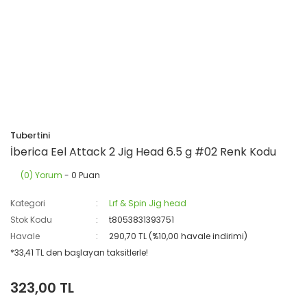
Tubertini
İberica Eel Attack 2 Jig Head 6.5 g #02 Renk Kodu
(0) Yorum
- 0 Puan
Kategori
Lrf & Spin Jig head
Stok Kodu
t8053831393751
Havale
290,70 TL (%10,00 havale indirimi)
*33,41 TL den başlayan taksitlerle!
323,00 TL