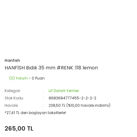
Hanfish
HANFİSH Bıdık 35 mm #RENK :118 lemon
(0) Yorum
- 0 Puan
Kategori
Lrf Dalarlı Yemler
Stok Kodu
8683684777455-2-2-2-2
Havale
238,50 TL (%10,00 havale indirimi)
*27,41 TL den başlayan taksitlerle!
265,00 TL