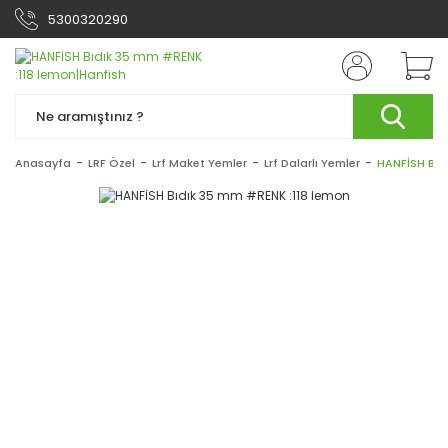
5300320290
Anasayfa
LRF Özel
Lrf Maket Yemler
Lrf Dalarlı Yemler
HANFİSH Bıd