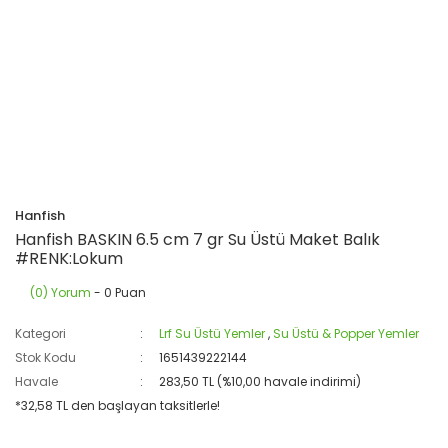
Hanfish
Hanfish BASKIN 6.5 cm 7 gr Su Üstü Maket Balık
#RENK:Lokum
(0) Yorum
- 0 Puan
Kategori
Lrf Su Üstü Yemler
,
Su Üstü & Popper Yemler
Stok Kodu
1651439222144
Havale
283,50 TL (%10,00 havale indirimi)
*32,58 TL den başlayan taksitlerle!