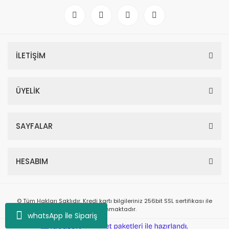
İLETİŞİM
ÜYELİK
SAYFALAR
HESABIM
© Tüm Hakları Saklıdır. Kredi kartı bilgileriniz 256bit SSL sertifikası ile
korunmaktadır.
whatsApp İle Sipariş
ile
ideasoft
e-