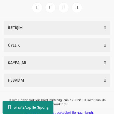
İLETİŞİM
ÜYELİK
SAYFALAR
HESABIM
© Tüm Hakları Saklıdır. Kredi kartı bilgileriniz 256bit SSL sertifikası ile
korunmaktadır.
whatsApp İle Sipariş
ile
ideasoft
e-