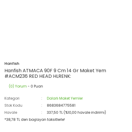
Hanfish
Hanfish ATMACA 90F 9 Cm 14 Gr Maket Yem
#ACM236 RED HEAD HLRENK:
(0) Yorum
- 0 Puan
Kategori
Dalarlı Maket Yemler
Stok Kodu
8683684775581
Havale
337,50 TL (%10,00 havale indirimi)
*38,78 TL den başlayan taksitlerle!