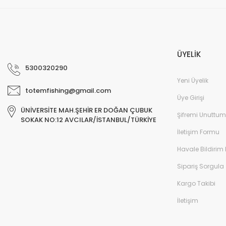
Deneyimini Paylaş
ÜYELİK
5300320290
Yeni Üyelik
totemfishing@gmail.com
Üye Girişi
ÜNİVERSİTE MAH.ŞEHİR ER DOĞAN ÇUBUK
Şifremi Unuttum
SOKAK NO:12 AVCILAR/İSTANBUL/TÜRKİYE
İletişim Formu
Havale Bildirim
Sipariş Sorgula
Kargo Takibi
İletişim