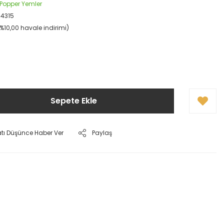
 Popper Yemler
04315
(%10,00 havale indirimi)
Sepete Ekle
atı Düşünce Haber Ver
Paylaş