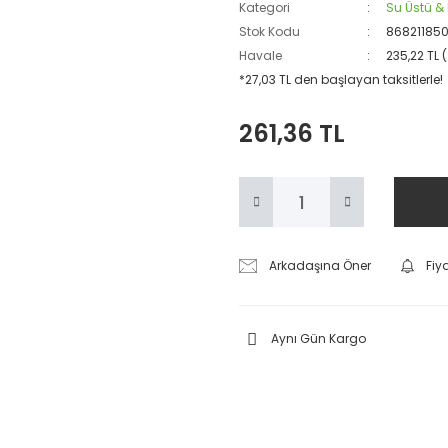
Kategori
Su Üstü &
Stok Kodu
86821185
Havale
235,22 TL 
*27,03 TL den başlayan taksitlerle!
261,36 TL
Arkadaşına Öner
Fiy
Aynı Gün Kargo