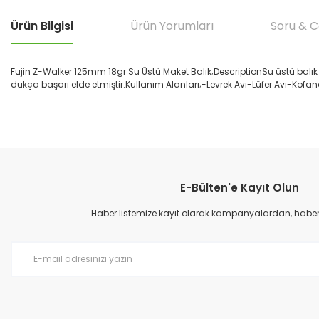
Ürün Bilgisi
Ürün Yorumları
Soru & 
Fujin Z-Walker 125mm 18gr Su Üstü Maket Balık;DescriptionSu üstü balık
dukça başarı elde etmiştir.Kullanım Alanları;-Levrek Avı-Lüfer Avı-Kofana
Bu ürünün fiyat bilgisi, resim, ürün açıklamalarında ve diğer konular
çok hızlı teslımat
Görüş ve önerileriniz için teşekkür ederiz.
M... B... | 07/12/2025
E-Bülten'e Kayıt Olun
Ürün resmi kalitesiz, bozuk veya görüntülenemiyor.
çok hızlı
Ürün açıklamasında eksik bilgiler bulunuyor.
Haber listemize kayıt olarak kampanyalardan, haberda
M... B... | 07/12/2025
Ürün bilgilerinde hatalar bulunuyor.
Ürün fiyatı diğer sitelerden daha pahalı.
harıka
Bu ürüne benzer farklı alternatifler olmalı.
M... B... | 07/12/2025