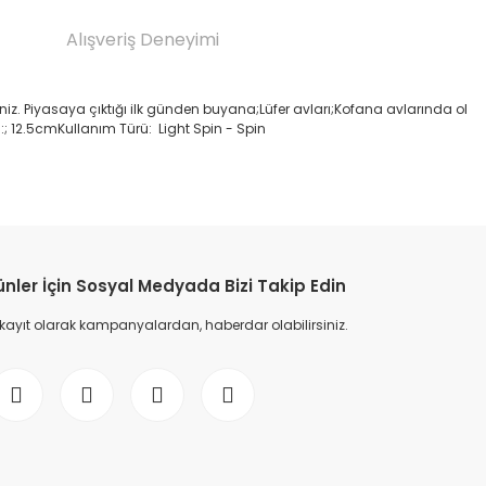
Alışveriş Deneyimi
iz. Piyasaya çıktığı ilk günden buyana;Lüfer avları;Kofana avlarında ol
ı:; 12.5cmKullanım Türü: Light Spin - Spin
etebilirsiniz.
ünler İçin Sosyal Medyada Bizi Takip Edin
 kayıt olarak kampanyalardan, haberdar olabilirsiniz.