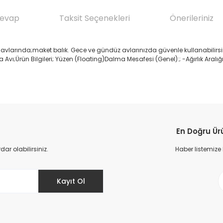
Cevap
Taksit Seçenekleri
Önerileriniz
 avlarında;maket balık. Gece ve gündüz avlarınızda güvenle kullanabilirsin
 Avı;Ürün Bilgileri; Yüzen (Floating)Dalma Mesafesi (Genel):; -Ağırlık Aralığ
da yetersiz gördüğünüz noktaları öneri formunu kullanarak tarafımıza il
Ürün hakkında henüz soru sorulmamış.
Bu ürüne ilk yorumu siz yapın!
En Doğru Ür
Yorum Yaz
Soru Sor
r olabilirsiniz.
Haber listemize
Kayıt Ol