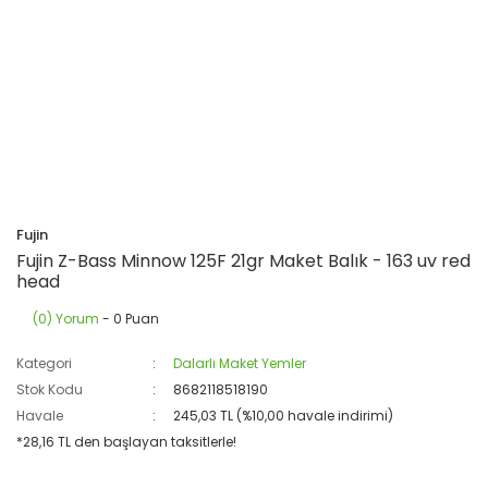
Fujin
Fujin Z-Bass Minnow 125F 21gr Maket Balık - 163 uv red
head
(0) Yorum
- 0 Puan
Kategori
Dalarlı Maket Yemler
Stok Kodu
8682118518190
Havale
245,03 TL (%10,00 havale indirimi)
*28,16 TL den başlayan taksitlerle!