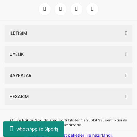
İLETİŞİM
ÜYELİK
SAYFALAR
HESABIM
© Tüm Hakları Saklıdır. Kredi kartı bilgileriniz 256bit SSL sertifikası ile
korunmaktadır.
whatsApp İle Sipariş
ile
ideasoft
e-