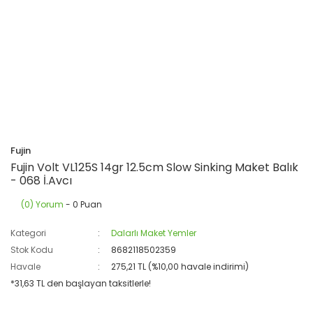
Fujin
Fujin Volt VL125S 14gr 12.5cm Slow Sinking Maket Balık
- 068 İ.Avcı
(0) Yorum
- 0 Puan
Kategori
Dalarlı Maket Yemler
Stok Kodu
8682118502359
Havale
275,21 TL (%10,00 havale indirimi)
*31,63 TL den başlayan taksitlerle!