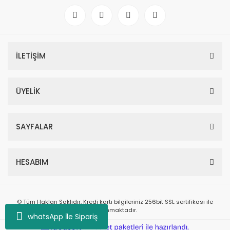
İLETİŞİM
ÜYELİK
SAYFALAR
HESABIM
© Tüm Hakları Saklıdır. Kredi kartı bilgileriniz 256bit SSL sertifikası ile
korunmaktadır.
whatsApp İle Sipariş
ile
ideasoft
e-