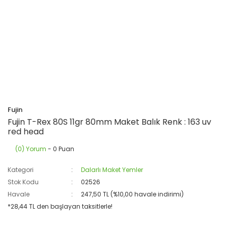
Fujin
Fujin T-Rex 80S 11gr 80mm Maket Balık Renk : 163 uv
red head
(0) Yorum
- 0 Puan
Kategori
Dalarlı Maket Yemler
Stok Kodu
02526
Havale
247,50 TL (%10,00 havale indirimi)
*28,44 TL den başlayan taksitlerle!