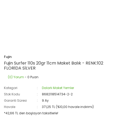
Fujin
Fujin Surfer 110s 20gr 11cm Maket Balık - RENK:102
FLORİDA SİLVER
(0) Yorum
- 0 Puan
Kategori
Dalarlı Maket Yemler
Stok Kodu
8682118514734-2-2
Garanti Süresi
9 Ay
Havale
371,25 TL (%10,00 havale indirimi)
*42,66 TL den başlayan taksitlerle!