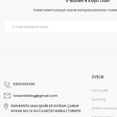
E-Bülten'e Kayıt Olun
Ürün resmi kalitesiz, bozuk veya görüntülenemiyor.
çok hızlı
Ürün açıklamasında eksik bilgiler bulunuyor.
Haber listemize kayıt olarak kampanyalardan, haberda
M... B... | 07/12/2025
Ürün bilgilerinde hatalar bulunuyor.
Ürün fiyatı diğer sitelerden daha pahalı.
harıka
Bu ürüne benzer farklı alternatifler olmalı.
M... B... | 07/12/2025
Deneyimini Paylaş
ÜYELİK
5300320290
Yeni Üyelik
totemfishing@gmail.com
Üye Girişi
ÜNİVERSİTE MAH.ŞEHİR ER DOĞAN ÇUBUK
Şifremi Unuttum
SOKAK NO:12 AVCILAR/İSTANBUL/TÜRKİYE