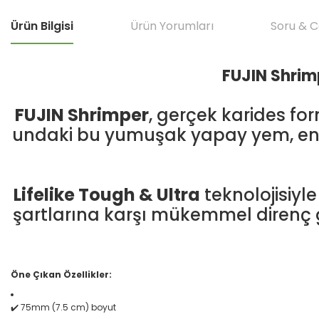
Ürün Bilgisi
Ürün Yorumları
Soru & 
FUJIN Shrimp
FUJIN Shrimper
, gerçek karides fo
undaki bu yumuşak yapay yem, ente
Lifelike Tough & Ultra
teknolojisiyl
şartlarına karşı mükemmel direnç gös
Öne Çıkan Özellikler:
✔️ 75mm (7.5 cm) boyut