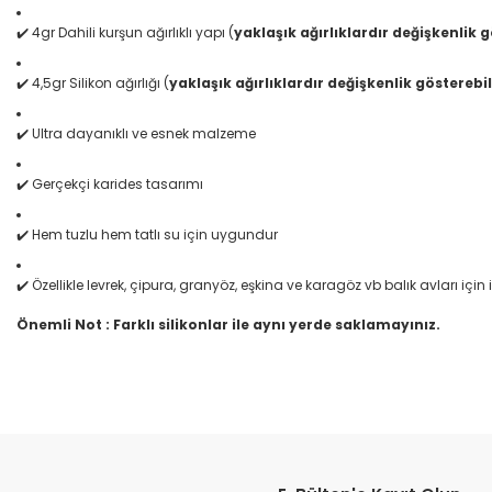
✔️ 4gr Dahili kurşun ağırlıklı yapı (
yaklaşık ağırlıklardır değişkenlik g
✔️ 4,5gr Silikon ağırlığı (
yaklaşık ağırlıklardır değişkenlik gösterebil
✔️ Ultra dayanıklı ve esnek malzeme
✔️ Gerçekçi karides tasarımı
✔️ Hem tuzlu hem tatlı su için uygundur
✔️ Özellikle levrek, çipura, granyöz, eşkina ve karagöz vb balık avları için 
Önemli Not :
Farklı silikonlar ile aynı yerde saklamayınız.
Bu ürünün fiyat bilgisi, resim, ürün açıklamalarında ve diğer konular
çok hızlı teslımat
Görüş ve önerileriniz için teşekkür ederiz.
M... B... | 07/12/2025