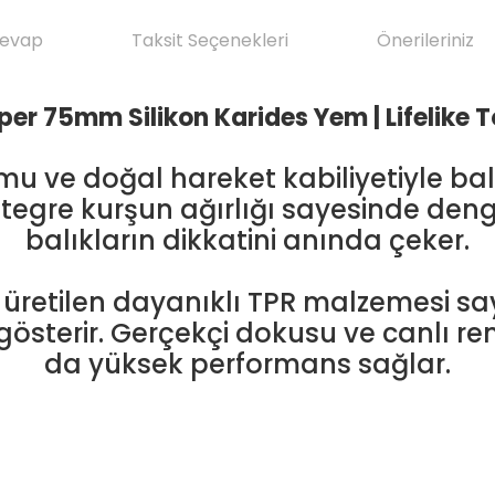
Cevap
Taksit Seçenekleri
Önerileriniz
er 75mm Silikon Karides Yem | Lifelike 
rmu ve doğal hareket kabiliyetiyle ba
gre kurşun ağırlığı sayesinde dengel
balıkların dikkatini anında çeker.
e üretilen dayanıklı TPR malzemesi s
terir. Gerçekçi dokusu ve canlı renkl
da yüksek performans sağlar.