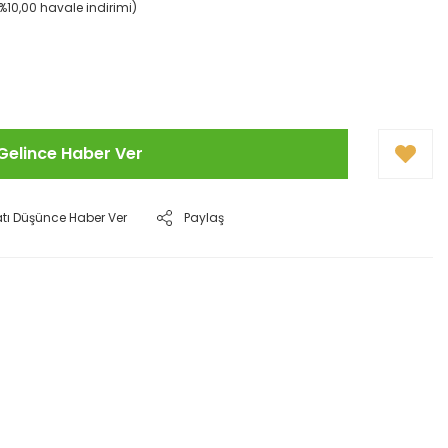
(%10,00 havale indirimi)
Gelince Haber Ver
atı Düşünce Haber Ver
Paylaş