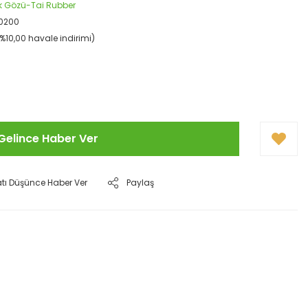
ek Gözü-Tai Rubber
10200
(%10,00 havale indirimi)
Gelince Haber Ver
atı Düşünce Haber Ver
Paylaş