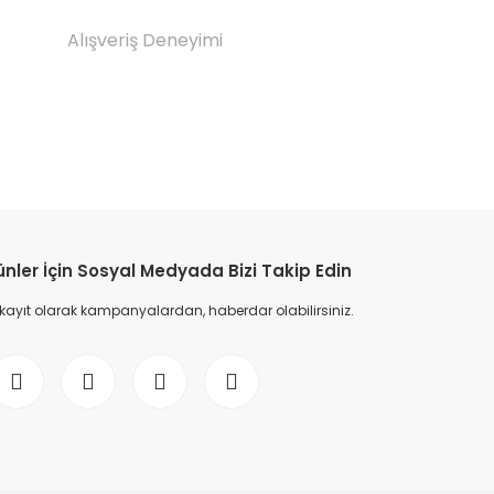
Alışveriş Deneyimi
etebilirsiniz.
ünler İçin Sosyal Medyada Bizi Takip Edin
 kayıt olarak kampanyalardan, haberdar olabilirsiniz.