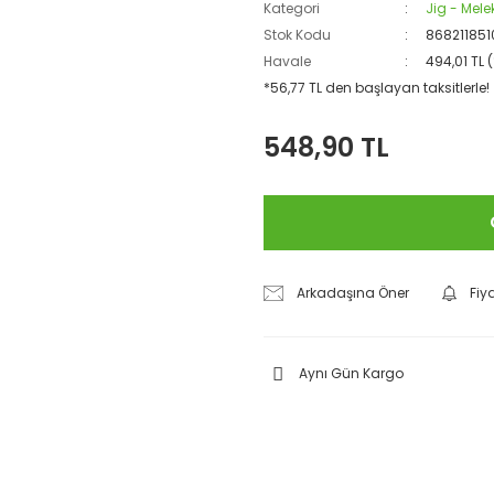
Kategori
Jig - Mel
Stok Kodu
86821185
Havale
494,01 TL 
*56,77 TL den başlayan taksitlerle!
548,90 TL
Arkadaşına Öner
Fiy
Aynı Gün Kargo