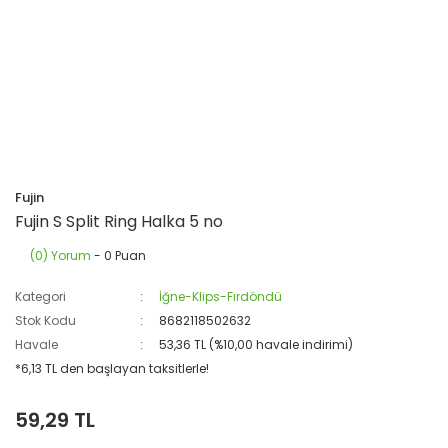
Fujin
Fujin S Split Ring Halka 5 no
(0) Yorum
- 0 Puan
Kategori
İğne-Klips-Fırdöndü
Stok Kodu
8682118502632
Havale
53,36 TL (%10,00 havale indirimi)
*6,13 TL den başlayan taksitlerle!
59,29 TL