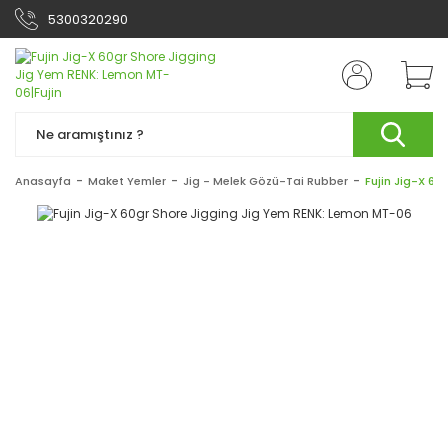
5300320290
Anasayfa
Maket Yemler
Jig - Melek Gözü-Tai Rubber
Fujin Jig-X 6