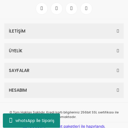
İLETİŞİM
ÜYELİK
SAYFALAR
HESABIM
© Tüm Hakları Saklıdır. Kredi kartı bilgileriniz 256bit SSL sertifikası ile
korunmaktadır.
whatsApp İle Sipariş
ile
ideasoft
e-