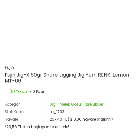
Fujin
Fujin Jig-X 60gr Shore Jigging Jig Yem RENK: Lemon
MT-06
(0) Yorum
- 0 Puan
Kategori
Jig - Melek Gözü-Tai Rubber
Stok Kodu
ta_1793
Havale
257,40 TL (%10,00 havale indirimi)
*29,58 TL den başlayan taksitlerle!